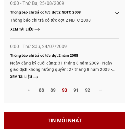
0:00 - Thứ Ba, 25/08/2009
Thông báo chi trả cổ tức đợt 2 NĐTC 2008
Thông báo chi trả cổ tức đợt 2 NĐTC 2008
XEM TÀI LIỆU
0:00 - Thứ Sáu, 24/07/2009
Thông báo chi trả cổ tức đợt 2 năm 2008
Ngày đăng ký cuối cùng: 31 tháng 8 năm 2009 - Ngày
giao dịch không hưởng quyền: 27 tháng 8 năm 2009 -
Ngày thanh toán cổ tức: 30 tháng 10 năm 2009 - Tỷ lệ
XEM TÀI LIỆU
chi trả: 10%/mệnh giá (1000đ/CP, một ngàn đồng/ một
cổ phiếu)
88
89
90
91
92
TIN MỚI NHẤT