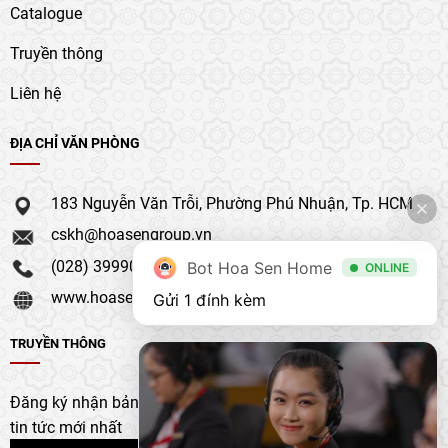
Catalogue
Truyền thông
Liên hệ
ĐỊA CHỈ VĂN PHÒNG
183 Nguyễn Văn Trỗi, Phường Phú Nhuận, Tp. HCM
cskh@hoasengroup.vn
(028) 39990 111
Bot Hoa Sen Home
ONLINE
www.hoasengroup.vn
Gửi 1 đính kèm
TRUYỀN THÔNG
Đăng ký nhận bản tin của chúng tôi để nhận bản cập nhật &
tin tức mới nhất