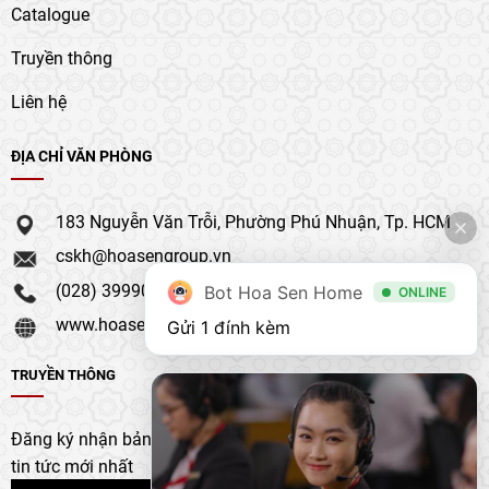
Catalogue
Truyền thông
Liên hệ
ĐỊA CHỈ VĂN PHÒNG
183 Nguyễn Văn Trỗi, Phường Phú Nhuận, Tp. HCM
cskh@hoasengroup.vn
(028) 39990 111
Bot Hoa Sen Home
ONLINE
www.hoasengroup.vn
Gửi 1 đính kèm
TRUYỀN THÔNG
Đăng ký nhận bản tin của chúng tôi để nhận bản cập nhật &
tin tức mới nhất