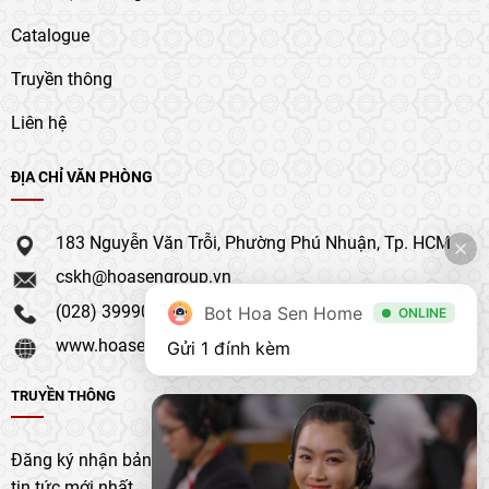
Catalogue
Truyền thông
Liên hệ
ĐỊA CHỈ VĂN PHÒNG
183 Nguyễn Văn Trỗi, Phường Phú Nhuận, Tp. HCM
cskh@hoasengroup.vn
(028) 39990 111
Bot Hoa Sen Home
ONLINE
www.hoasengroup.vn
Gửi 1 đính kèm
TRUYỀN THÔNG
Đăng ký nhận bản tin của chúng tôi để nhận bản cập nhật &
tin tức mới nhất