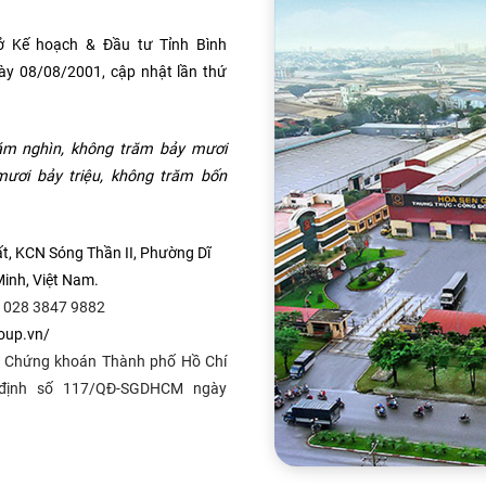
 Kế hoạch & Đầu tư Tỉnh Bình
ày 08/08/2001, cập nhật lần thứ
ám nghìn, không trăm bảy mươi
 mươi bảy triệu, không trăm bốn
ất, KCN Sóng Thần II, Phường Dĩ
inh, Việt Nam.
028 3847 9882
oup.vn/
ch Chứng khoán Thành phố Hồ Chí
 định số 117/QÐ-SGDHCM ngày