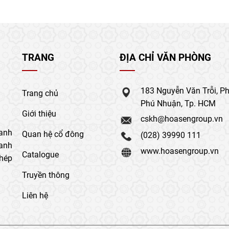
TRANG
ĐỊA CHỈ VĂN PHÒNG
183 Nguyễn Văn Trỗi, P
Trang chủ
Phú Nhuận, Tp. HCM
Giới thiệu
cskh@hoasengroup.vn
anh
Quan hệ cổ đông
(028) 39990 111
oanh
www.hoasengroup.vn
Catalogue
thép
Truyền thông
Liên hệ