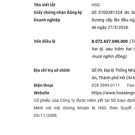
Tên viết tắt
HSG
Giấy chứng nhận đăng ký
Số 3700381324 do Sở
Doanh nghiệp
Dương cấp lần đầu ng
46 ngày 27/5/2026.
Vốn điều lệ
8.072.627.040.000
(T
hai tỷ, sáu trăm hai
mươi nghìn đồng).
Địa chỉ trụ sở chính
Số 09, Đại lộ Thống Nh
An, Thành phố Hồ Chí M
Điện thoại
028 3999 0111 Fax: 
Website
https://www.hoasengr
Cổ phiếu của Công ty được niêm yết tại Sở Giao dị
Minh
với mã chứng khoán là HSG theo Quyết
05/11/2008.