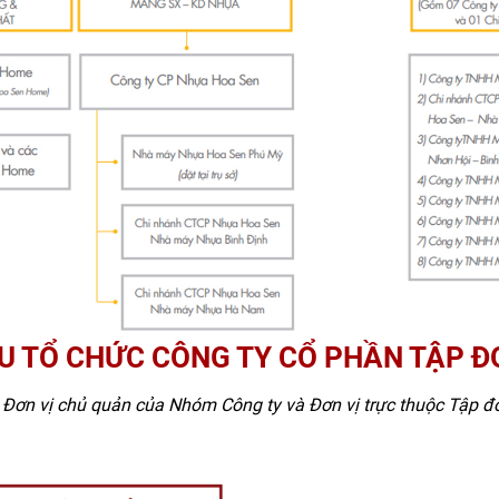
 giúp Tập đoàn Hoa Sen có thể chủ động điều tiết và kiểm soát chặt chẽ ch
phân phối - bán lẻ đến tận tay người tiêu dùng và quản trị được hệ thống 
hướng đến cộng đồng thông qua các hoạt động tài trợ từ thiện;
ựa trên triết lý kinh danh “Trung thực – Cộng đồng – Phát triển”, tạo
và hiệu quả, thích nghi với mọi thay đổi và thách thức của thị trường;
việc năng động, sáng tạo trong hoạt động sản xuất và kinh doanh, chủ đ
tế đa ngành hàng đầu Việt Nam và khu vực, khẳng định vị thế của một d
U TỔ CHỨC CÔNG TY CỔ PHẦN TẬP 
 Đơn vị chủ quản của Nhóm Công ty và Đơn vị trực thuộc Tập 