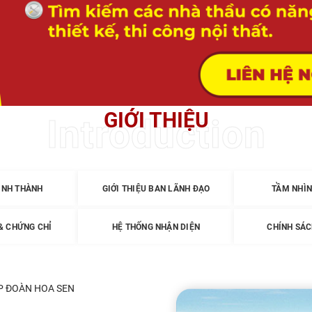
GIỚI THIỆU
Introduction
ÌNH THÀNH
GIỚI THIỆU BAN LÃNH ĐẠO
TẦM NHÌN
& CHỨNG CHỈ
HỆ THỐNG NHẬN DIỆN
CHÍNH SÁC
P ĐOÀN HOA SEN