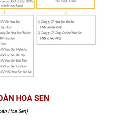
i phí từng khâu trong quá trình sản xuất;
đó;
 được đội ngũ cộng sự đáng tin cậy, xây dựng được hệ
ộng hội nhập kinh tế quốc tế, Tập đoàn Hoa Sen đang
oanh nghiệp tăng trưởng toàn cầu thuộc Diễn đàn Kinh
ĐOÀN HOA SEN
đoàn Hoa Sen)