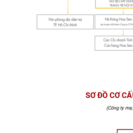
Thứ nhất
là quy trình sản xuất kinh doanh khép kín
Thứ hai
là phát triển hệ thống chi nhánh, cửa hàng 
Thứ ba
là xây dựng thương hiệu mạnh, thân thiện, 
Thứ tư
là xây dựng văn hóa doanh nghiệp đặc thù d
thống quản trị chuyên nghiệp, chuẩn mực, linh hoạt 
Thứ năm
là tiên phong đầu tư công nghệ mới. Với 
trên bệ phóng vững chắc trở thành Tập đoàn Kinh 
tế thế giới.
SƠ ĐỒ CƠ CẤ
(Công ty mẹ,