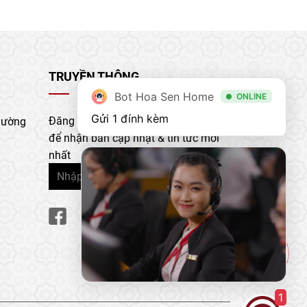
TRUYỀN THÔNG
Bot Hoa Sen Home
ONLINE
Gửi 1 đính kèm
Đăng ký nhận bản tin của chúng tôi
hường
để nhận bản cập nhật & tin tức mới
nhất
1