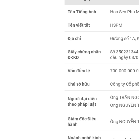
Tên Tiếng Anh
Hoa Sen Phu M
Tên viết tắt
HSPM
Địa chỉ
Đường số 1A, 
Giấy chứng nhận
Số 3502313442
ĐKKD
đầu ngày 08/08
Vốn điều lệ
700.000.000.0
Chủ sở hữu
Công ty Cổ ph
Ông TRẦN NGỌC
Người đại diện
theo pháp luật
Ông NGUYỄN 
Giám đốc Điều
Ông NGUYỄN 
hành
Ngành nghề kinh