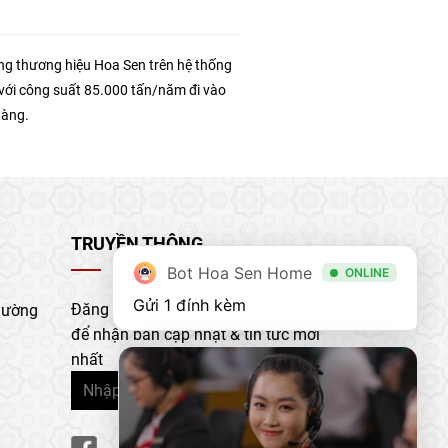
g thương hiệu Hoa Sen trên hệ thống
với công suất 85.000 tấn/năm đi vào
hàng.
TRUYỀN THÔNG
Bot Hoa Sen Home
ONLINE
Gửi 1 đính kèm
Đăng ký nhận bản tin của chúng tôi
hường
để nhận bản cập nhật & tin tức mới
nhất