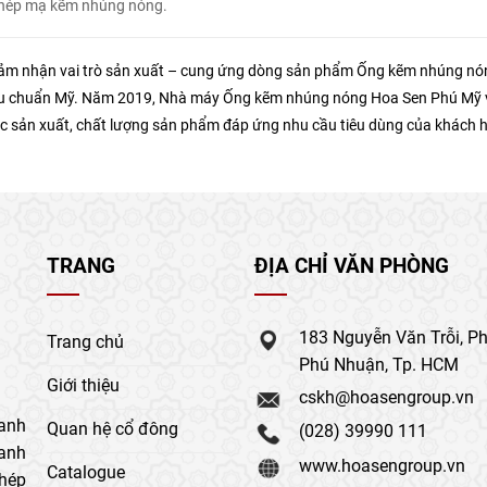
thép mạ kẽm nhúng nóng.
 nhận vai trò sản xuất – cung ứng dòng sản phẩm Ống kẽm nhúng nón
tiêu chuẩn Mỹ. Năm 2019, Nhà máy Ống kẽm nhúng nóng Hoa Sen Phú Mỹ 
c sản xuất, chất lượng sản phẩm đáp ứng nhu cầu tiêu dùng của khách 
TRANG
ĐỊA CHỈ VĂN PHÒNG
183 Nguyễn Văn Trỗi, P
Trang chủ
Phú Nhuận, Tp. HCM
Giới thiệu
cskh@hoasengroup.vn
anh
Quan hệ cổ đông
(028) 39990 111
oanh
www.hoasengroup.vn
Catalogue
thép