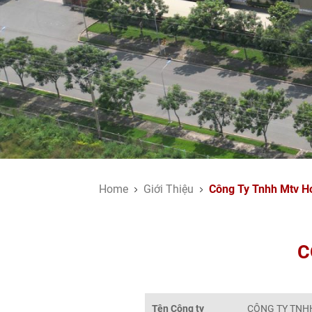
Home
Giới Thiệu
Công Ty Tnhh Mtv H
C
Tên Công ty
CÔNG TY TNH