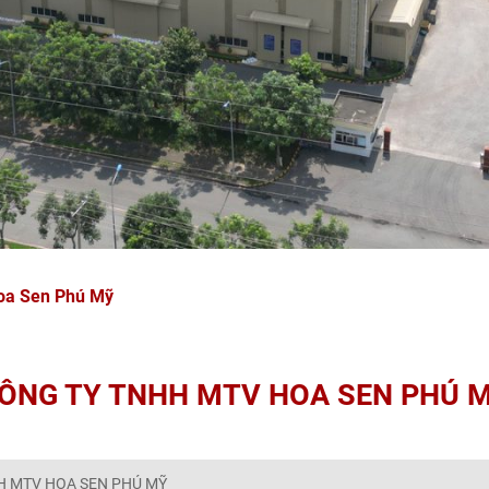
oa Sen Phú Mỹ
ÔNG TY TNHH MTV HOA SEN PHÚ 
H MTV HOA SEN PHÚ MỸ