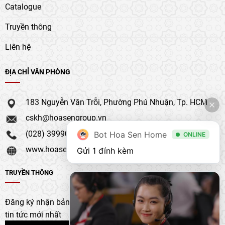
Catalogue
Truyền thông
Liên hệ
ĐỊA CHỈ VĂN PHÒNG
183 Nguyễn Văn Trỗi, Phường Phú Nhuận, Tp. HCM
cskh@hoasengroup.vn
(028) 39990 111
Bot Hoa Sen Home
ONLINE
www.hoasengroup.vn
Gửi 1 đính kèm
TRUYỀN THÔNG
Đăng ký nhận bản tin của chúng tôi để nhận bản cập nhật &
tin tức mới nhất