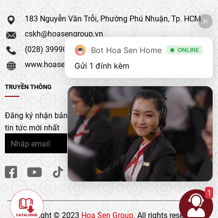
183 Nguyễn Văn Trỗi, Phường Phú Nhuận, Tp. HCM
cskh@hoasengroup.vn
(028) 39990 111
Bot Hoa Sen Home
ONLINE
www.hoasengroup.vn
Gửi 1 đính kèm
TRUYỀN THÔNG
Đăng ký nhận bản tin của chúng tôi để nhận bản cập nhật &
tin tức mới nhất
1
Copyright © 2023
Hoa Sen Group
. All rights reserved.