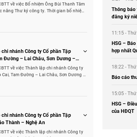
CBTT về việc Bổ nhiệm Ông Bùi Thanh Tâm
Thông báo 
c năng Thư ký công ty. Thời gian bổ nhiệm:
đăng ký ni
11:15 - Th
HSG – Báo c
hợp nhất Q
p chi nhánh Công ty Cổ phần Tập
am Đường – Lai Châu, Sơn Dương –
18:22 - Th
BTT về việc Thành lập chi nhánh Công ty
o Cai, Tam Đường – Lai Châu, Sơn Dương –
Báo cáo th
15:05 - Th
HSG – Điều 
của HĐQT
p chi nhánh Công ty Cổ phần Tập
Bảo Thành – Nghệ An
BTT về việc Thành lập chi nhánh Công ty