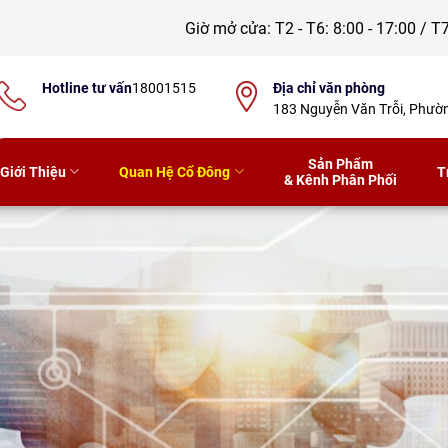
Giờ mở cửa:
T2 - T6: 8:00 - 17:00 / T7
Hotline tư vấn
18001515
Địa chỉ văn phòng
183 Nguyễn Văn Trỗi, Phư
Sản Phẩm
Giới Thiệu
Quan Hệ Cổ Đông
T
& Kênh Phân Phối