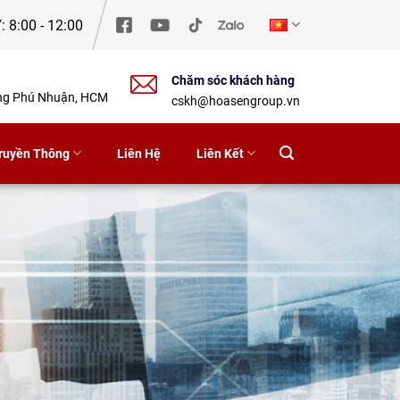
: 8:00 - 12:00
Chăm sóc khách hàng
ờng Phú Nhuận, HCM
cskh@hoasengroup.vn
ruyền Thông
Liên Hệ
Liên Kết