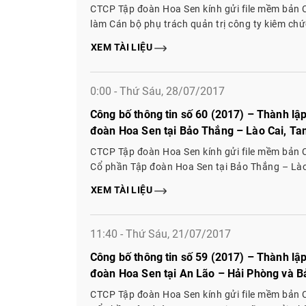
CTCP Tập đoàn Hoa Sen kính gửi file mềm bản 
làm Cán bộ phụ trách quản trị công ty kiêm chứ
kể từ ngày 01/08/2017
XEM TÀI LIỆU
0:00 - Thứ Sáu, 28/07/2017
Công bố thông tin số 60 (2017) – Thành lậ
đoàn Hoa Sen tại Bảo Thắng – Lào Cai, T
Tuyên Quang, Chiêm Hóa – Tuyên Quang
CTCP Tập đoàn Hoa Sen kính gửi file mềm bản C
Cổ phần Tập đoàn Hoa Sen tại Bảo Thắng – Là
Tuyên Quang, Chiêm Hóa – Tuyên Quang
XEM TÀI LIỆU
11:40 - Thứ Sáu, 21/07/2017
Công bố thông tin số 59 (2017) – Thành lậ
đoàn Hoa Sen tại An Lão – Hải Phòng và 
CTCP Tập đoàn Hoa Sen kính gửi file mềm bản C