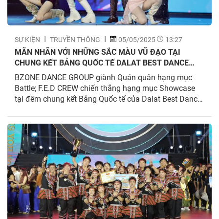
SỰ KIỆN
TRUYỀN THÔNG
05/05/2025
13:27
MÃN NHÃN VỚI NHỮNG SẮC MÀU VŨ ĐẠO TẠI
CHUNG KẾT BẢNG QUỐC TẾ DALAT BEST DANCE
CREW 2025
BZONE DANCE GROUP giành Quán quân hạng mục
Battle; F.E.D CREW chiến thắng hạng mục Showcase
tại đêm chung kết Bảng Quốc tế của Dalat Best Dance
Crew 2025 – Hoa Sen Home International Cup trong
đêm 1/5 vừa qua. Các đội thi đến từ Trung Quốc, Hàn
Quốc cùng tham gia tranh tài trong...