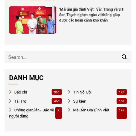
‘Mái ấm gia đình Việt’: Vân Trang và S.T
Sơn Thạch nghẹn ngào vì không giúp
được các hoàn cảnh khó khăn
DANH MỤC
Báo chí
Tin Nội Bộ
300
173
Tài Trợ
Sự kiện
465
159
Chống gian lận - Bảo vệ
Mái Ấm Gia Đình Việt
2
129
người dùng