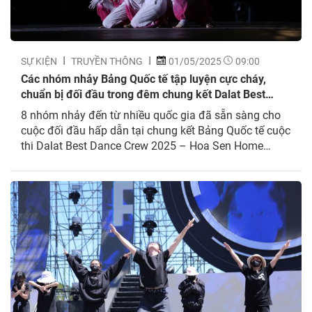
SỰ KIỆN
TRUYỀN THÔNG
01/05/2025
09:00
Các nhóm nhảy Bảng Quốc tế tập luyện cực cháy,
chuẩn bị đối đầu trong đêm chung kết Dalat Best
Dance Crew 2025
8 nhóm nhảy đến từ nhiều quốc gia đã sẵn sàng cho
cuộc đối đầu hấp dẫn tại chung kết Bảng Quốc tế cuộc
thi Dalat Best Dance Crew 2025 – Hoa Sen Home
International Cup. Vừa qua, đêm chung kết Bảng
Phong trào mở rộng trong khuôn khổ Dalat Best Dance
Crew 2025 –...