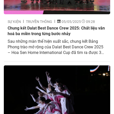
SỰ KIỆN
TRUYỀN THÔNG
05/05/2025
09:28
Chung kết Dalat Best Dance Crew 2025: Chất liệu văn
hoá ba miền trong từng bước nhảy
Sau những màn thể hiện xuất sắc, chung kết Bảng
Phong trào mở rộng của Dalat Best Dance Crew 2025
– Hoa Sen Home International Cup đã tìm ra được 3
nhóm nhảy xuất sắc nhất, xứng đáng với ngôi vị quán
quân của mùa giải năm nay. Đêm 29/4/2025, chung
kết Bảng Phong trào...