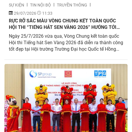
SỰ KIỆN
TIN NỘI BỘ
TRUYỀN THÔNG
29/07/2026
11:33
RỰC RỠ SẮC MÀU VÒNG CHUNG KẾT TOÀN QUỐC
HỘI THI “TIẾNG HÁT SEN VÀNG 2026” HƯỚNG TỚI
CHÀO MỪNG KỶ NIỆM 25 NĂM THÀNH LẬP VÀ PHÁT
Ngày 25/7/2026 vừa qua, Vòng Chung kết toàn quốc
TRIỂN TẬP ĐOÀN HOA SEN 08/8/2026
Hội thi Tiếng hát Sen Vàng 2026 đã diễn ra thành công
tốt đẹp tại Hội trường Trường Đại học Quốc tế Hồng
Bàng (TP.HCM) với sự tham gia của 20 tiết mục được
lựa chọn từ 04 cụm thi vòng loại trên toàn quốc. Hội...