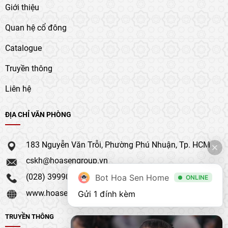
Giới thiệu
Quan hệ cổ đông
Catalogue
Truyền thông
Liên hệ
ĐỊA CHỈ VĂN PHÒNG
183 Nguyễn Văn Trỗi, Phường Phú Nhuận, Tp. HCM
cskh@hoasengroup.vn
(028) 39990 111
Bot Hoa Sen Home
ONLINE
www.hoasengroup.vn
Gửi 1 đính kèm
TRUYỀN THÔNG