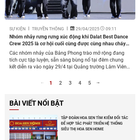
SỰ KIỆN
TRUYỀN THÔNG
29/04/2025
09:11
Nhóm nhảy rưng rưng xúc động khi Dalat Best Dance
Crew 2025 là cơ hội cuối cùng được cùng nhau cháy
hết mình với đam mê
Các nhóm nhảy của Bảng Phong trào mở rộng đang
tích cực tập luyện, sẵn sàng bùng nổ tại đêm chung
kết diễn ra vào ngày 29/4 tại Quảng trường Lâm Viên,
Đà Lạt, Lâm Đồng. Trước thềm chung kết Dalat Best
Dance Crew 2025 – Hoa Sen Home International Cup
1
2
3
4
5
hàng loạt các banner...
BÀI VIẾT NỔI BẬT
TẬP ĐOÀN HOA SEN TÌM KIẾM ĐỐI TÁC
ĐỂ HỢP TÁC PHÁT TRIỂN HỆ THỐNG
SIÊU THỊ HOA SEN HOME