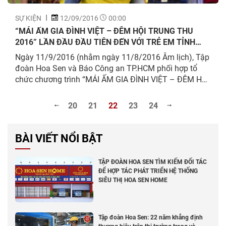
SỰ KIỆN
12/09/2016
00:00
“MÁI ẤM GIA ĐÌNH VIỆT – ĐÊM HỘI TRUNG THU
2016” LẦN ĐẦU ĐẦU TIÊN ĐẾN VỚI TRẺ EM TỈNH
NGHỆ AN
Ngày 11/9/2016 (nhằm ngày 11/8/2016 Âm lịch), Tập
đoàn Hoa Sen và Báo Công an TP.HCM phối hợp tổ
chức chương trình “MÁI ẤM GIA ĐÌNH VIỆT – ĐÊM HỘI
TRUNG THU 2016” tại Nhà Văn hóa Lao động tỉnh
Nghệ An, số 6 Lê Mao, Thành phố Vinh, Tỉnh Nghệ An.
20
21
22
23
24
Đây là chương trình được tổ chức lần thứ 4, nằm trong
chuỗi hoạt động thường niên “Mái ấm gia đình Việt”,
với mục đích thể hiện sự quan tâm đến trẻ em có hoàn
BÀI VIẾT NỔI BẬT
cảnh đặc biệt trên nhiều vùng miền của đất nước.
Chuỗi hoạt động này diễn ra từ ngày 06/09/2016 –
TẬP ĐOÀN HOA SEN TÌM KIẾM ĐỐI TÁC
15/09/2016 tại Tỉnh Nghệ An, TP.HCM, Tỉnh Lâm Đồng
ĐỂ HỢP TÁC PHÁT TRIỂN HỆ THỐNG
với nhiều hoạt động đồng hành ý nghĩa. Năm nay,
SIÊU THỊ HOA SEN HOME
ngoài hai đơn vị phối hợp được nhắc đến, còn có sự
ủng hộ của các đơn vị bao gồm: UBND Tỉnh Nghệ An,
Sở Lao động Thương binh & Xã hội tỉnh Nghệ An, Đài
Tập đoàn Hoa Sen: 22 năm khẳng định
Phát Thanh - Truyền hình Nghệ An.