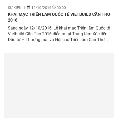
SỰ KIỆN
12/10/2016
00:00
KHAI MẠC TRIỂN LÃM QUỐC TẾ VIETBUILD CẦN THƠ
2016
Sáng ngày 12/10/2016, Lễ khai mạc Triển lãm Quốc tế
Vietbuild Cần Thơ 2016 diễn ra tại Trung tâm Xúc tiến
Đầu tư – Thương mại và Hội chợ Triển lãm Cần Thơ,
số 108A Lê Lợi, Phường Cái Khế, Quận Ninh Kiều, TP.
Cần Thơ với sự tham gia của nhiều doanh nghiệp tiêu
biểu trong lĩnh vực xây dựng, bất động sản.