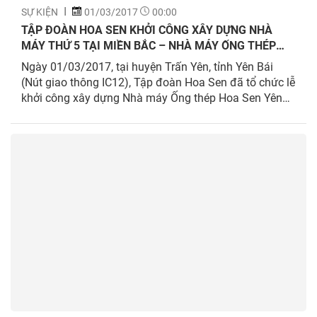
SỰ KIỆN
01/03/2017
00:00
TẬP ĐOÀN HOA SEN KHỞI CÔNG XÂY DỰNG NHÀ
MÁY THỨ 5 TẠI MIỀN BẮC – NHÀ MÁY ỐNG THÉP
HOA SEN YÊN BÁI
Ngày 01/03/2017, tại huyện Trấn Yên, tỉnh Yên Bái
(Nút giao thông IC12), Tập đoàn Hoa Sen đã tổ chức lễ
khởi công xây dựng Nhà máy Ống thép Hoa Sen Yên
Bái tại huyện Trấn Yên – Tỉnh Yên Bái với sự tham dự
của Đại diện Hiệp hội thép Việt Nam, Lãnh đạo Tỉnh ủy,
Hội đồng Nhân dân, UBND và các cơ quan sở, ban,
ngành Tỉnh Yên Bái; các tổ chức tín dụng; khách hàng
thân thiết của Tập đoàn Hoa Sen. Bên cạnh đó, buổi lễ
khởi công thu hút sự tham dự và theo dõi của hơn 600
người dân hai Xã Minh Quân và Bảo Hưng.