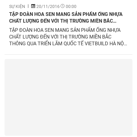
SỰ KIỆN
20/11/2016
00:00
TẬP ĐOÀN HOA SEN MANG SẢN PHẨM ỐNG NHỰA
CHẤT LƯỢNG ĐẾN VỚI THỊ TRƯỜNG MIỀN BẮC
THÔNG QUA TRIỂN LÃM QUỐC TẾ VIETBUILD HÀ NỘI
TẬP ĐOÀN HOA SEN MANG SẢN PHẨM ỐNG NHỰA
2016
CHẤT LƯỢNG ĐẾN VỚI THỊ TRƯỜNG MIỀN BẮC
THÔNG QUA TRIỂN LÃM QUỐC TẾ VIETBUILD HÀ NỘI
2016