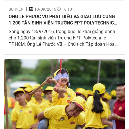
SỰ KIỆN
18/09/2016
16:10
ÔNG LÊ PHƯỚC VŨ PHÁT BIỂU VÀ GIAO LƯU CÙNG
1.200 TÂN SINH VIÊN TRƯỜNG FPT POLYTECHNIC
HỒ CHÍ MINH
Sáng ngày 18/9/2016, trong buổi lễ khai giảng dành
cho 1.200 tân sinh viên Trường FPT Polytechnic
TP.HCM, Ông Lê Phước Vũ – Chủ tịch Tập đoàn Hoa
Sen đã có bài phát biểu đứng từ góc nhìn của một
doanh nhân dày dạn kinh nghiệm trên thương trường
và cả kinh nghiệm sống để truyền nhiệt huyết cho tân
sinh viên có thêm nghị lực hướng về tương lai.