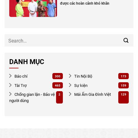
được các hoàn cảnh khó khăn
DANH MỤC
Báo chí
Tin Nội Bộ
300
173
Tài Trợ
Sự kiện
465
159
Chống gian lận - Bảo vệ
Mái Ấm Gia Đình Việt
2
129
người dùng