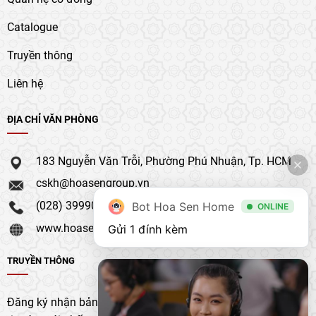
Catalogue
Truyền thông
Liên hệ
ĐỊA CHỈ VĂN PHÒNG
183 Nguyễn Văn Trỗi, Phường Phú Nhuận, Tp. HCM
cskh@hoasengroup.vn
(028) 39990 111
Bot Hoa Sen Home
ONLINE
www.hoasengroup.vn
Gửi 1 đính kèm
TRUYỀN THÔNG
Đăng ký nhận bản tin của chúng tôi để nhận bản cập nhật &