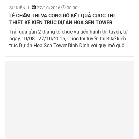
SỰ KIỆN
27/10/2016
00:00
LỄ CHẤM THI VÀ CÔNG BỐ KẾT QUẢ CUỘC THI
THIẾT KẾ KIẾN TRÚC DỰ ÁN HOA SEN TOWER
Trải qua gần 2 tháng tổ chức và tiến hành thi tuyển, từ
ngày 10/08 - 27/10/2016, Cuộc thi tuyển thiết kế kiến
trúc Dự án Hoa Sen Tower Bình Định với quy mô quốc
tế đã đi đến chặng cuối cùng và tìm ra được đơn vị
chiến thắng trong số 07 đơn vị trong và ngoài nước
tham gia. Buổi chấm thi công khai đã diễn ra tại hội
trường khách sạn Bến Thành (Rex), quận 1, Tp.HCM
với mục đích lựa chọn đơn vị tư vấn thiết kế xuất sắc
nhất cho dự án này tại Bình Định do Tập đoàn Hoa
Sen làm chủ đầu tư. Trải qua 8 tiếng chấm thi của hội
đồng giám khảo quốc tế uy tín, buổi lễ công bố kết quả
cũng diễn ra tại địa điểm trên ngay sau khi sự kiện này
kết thúc.