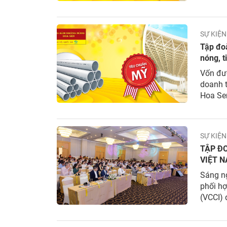
tiên ti
nghiên
tiêu d
SỰ KIỆN
Tập đo
Tập đo
kẽm nh
nóng, 
Vốn đượ
doanh 
Hoa Se
tiên ti
nghiên
tiêu d
SỰ KIỆN
Tập đo
TẬP Đ
kẽm nh
VIỆT N
TRƯỞN
Sáng ng
phối h
(VCCI) 
thứ 10 
doanh”