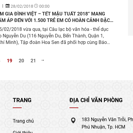
ng hội thảo lần này.
28/02/2018
00:00
M GIA ĐÌNH VIỆT – TẾT MẬU TUẤT 2018” MANG
M ÁP ĐẾN VỚI 1.500 TRẺ EM CÓ HOÀN CẢNH ĐẶC
/02/2018 vừa qua, tại Câu lạc bộ văn hóa - thể dục
ao Nguyễn Du (116 Nguyễn Du, Bến Thành, Quận 1,
Chí Minh), Tập đoàn Hoa Sen đã phối hợp cùng Báo
 TP. Hồ Chí Minh và Trung tâm truyền hình Việt Nam
 Hồ Chí Minh (VTV9) tổ chức chương trình Mái ấm gia
8
19
20
21
ệt – Tết Mậu Tuất 2018.
TRANG
ĐỊA CHỈ VĂN PHÒNG
183 Nguyễn Văn Trỗi, P
Trang chủ
Phú Nhuận, Tp. HCM
Giới thiệu