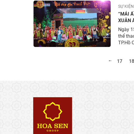
hành cù
SỰ KIỆN
“MÁI Ấ
XUÂN Ấ
BIỆT
Ngày 15
thể th
TP.Hồ 
Công an
tại TP.
17
1
đình Vi