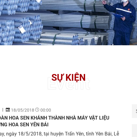
SỰ KIỆN
Event
18/05/2018
00:00
OÀN HOA SEN KHÁNH THÀNH NHÀ MÁY VẬT LIỆU
NG HOA SEN YÊN BÁI
y, ngày 18/5/2018, tại huyện Trấn Yên, tỉnh Yên Bái, Lễ