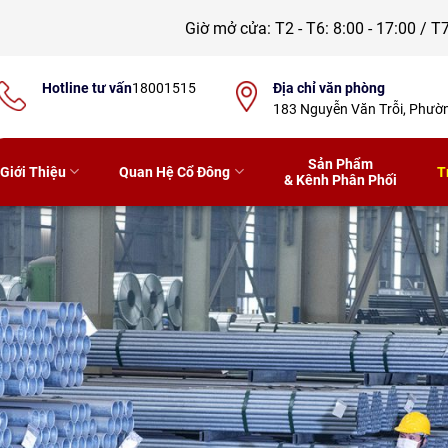
Giờ mở cửa:
T2 - T6: 8:00 - 17:00 / T7
Hotline tư vấn
18001515
Địa chỉ văn phòng
183 Nguyễn Văn Trỗi, Phư
Sản Phẩm
Giới Thiệu
Quan Hệ Cổ Đông
T
& Kênh Phân Phối