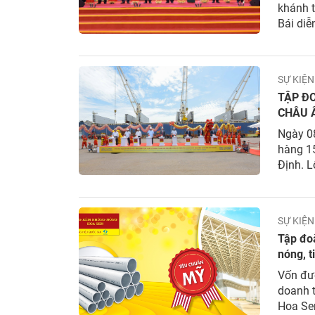
khánh 
Bái diễ
Tỉnh ủy
trận Tổ
các tổ 
SỰ KIỆN
Sen và 
TẬP Đ
CHÂU Â
Ngày 0
hàng 15
Định. L
lớn đầ
từ Nhà
Quy Nh
SỰ KIỆN
Tập đo
nóng, 
Vốn đượ
doanh 
Hoa Se