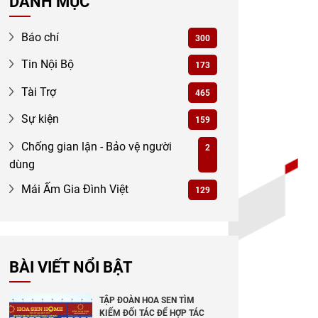
DANH MỤC
Báo chí
300
Tin Nội Bộ
173
Tài Trợ
465
Sự kiện
159
Chống gian lận - Bảo vệ người
2
dùng
Mái Ấm Gia Đình Việt
129
BÀI VIẾT NỔI BẬT
TẬP ĐOÀN HOA SEN TÌM
KIẾM ĐỐI TÁC ĐỂ HỢP TÁC