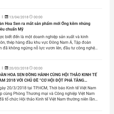
ến, nâng cao chất lượng sản phẩm đã có, đồng thời
 cứu, sáng tạo ra sản phẩm mới nhằm đáp ứng nhu cầu
ùng ngày càng đa dạng của khách hàng. Tháng 4/2018,
13/04/2018
00:00
àn Hoa Sen đã chính thức ra mắt sản phẩm mới - ống
àn Hoa Sen ra mắt sản phẩm mới Ống kẽm nhúng
úng nóng Hoa Sen.
tiêu chuẩn Mỹ
c biết đến là một doanh nghiệp sản xuất và kinh
tôn, thép hàng đầu khu vực Đông Nam Á, Tập đoàn
n đã không ngừng nỗ lực vươn lên, đầu tư công nghệ
ến, nâng cao chất lượng sản phẩm đã có, đồng thời
 cứu, sáng tạo ra sản phẩm mới nhằm đáp ứng nhu cầu
ùng ngày càng đa dạng của khách hàng. Tháng 4/2018,
20/03/2018
00:00
àn Hoa Sen đã chính thức ra mắt sản phẩm mới - ống
OÀN HOA SEN ĐỒNG HÀNH CÙNG HỘI THẢO KINH TẾ
úng nóng Hoa Sen.
AM 2018 VỚI CHỦ ĐỀ “CƠ HỘI ĐỘT PHÁ TĂNG
G KINH DOANH”
ày 20/3/2018 tại TP.HCM, Thời báo Kinh tế Việt Nam
ợp cùng Phòng Thương mại và Công nghiệp Việt Nam
đã tổ chức Hội thảo Kinh tế Việt Nam thường niên lần
- năm 2018 với chủ đề “Cơ hội đột phá tăng trưởng kinh
. Tập đoàn Hoa Sen là một trong những đơn vị đồng