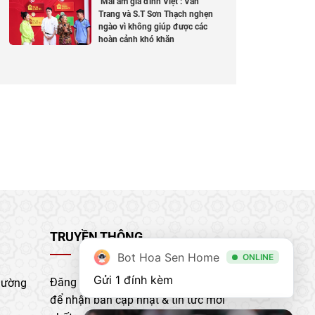
‘Mái ấm gia đình Việt’: Vân
Trang và S.T Sơn Thạch nghẹn
ngào vì không giúp được các
hoàn cảnh khó khăn
TRUYỀN THÔNG
Bot Hoa Sen Home
ONLINE
Gửi 1 đính kèm
Đăng ký nhận bản tin của chúng tôi
hường
để nhận bản cập nhật & tin tức mới