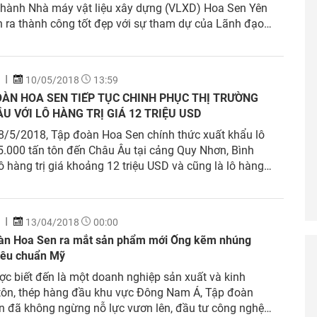
thành Nhà máy vật liệu xây dựng (VLXD) Hoa Sen Yên
n ra thành công tốt đẹp với sự tham dự của Lãnh đạo
, Hội đồng Nhân dân, Uỷ ban Nhân dân, Ủy ban Mặt
 quốc tỉnh và các cơ quan sở, ban, ngành Tỉnh Yên Bái;
chức tín dụng; khách hàng thân thiết của Tập đoàn Hoa
10/05/2018
13:59
các cơ quan thông tấn báo chí.
OÀN HOA SEN TIẾP TỤC CHINH PHỤC THỊ TRƯỜNG
U VỚI LÔ HÀNG TRỊ GIÁ 12 TRIỆU USD
8/5/2018, Tập đoàn Hoa Sen chính thức xuất khẩu lô
.000 tấn tôn đến Châu Âu tại cảng Quy Nhơn, Bình
ô hàng trị giá khoảng 12 triệu USD và cũng là lô hàng
u tiên được Tập đoàn Hoa Sen xuất khẩu đến Châu Âu
 máy Hoa Sen Nhơn Hội – Bình Định thông qua cảng
ơn.
13/04/2018
00:00
àn Hoa Sen ra mắt sản phẩm mới Ống kẽm nhúng
tiêu chuẩn Mỹ
c biết đến là một doanh nghiệp sản xuất và kinh
tôn, thép hàng đầu khu vực Đông Nam Á, Tập đoàn
n đã không ngừng nỗ lực vươn lên, đầu tư công nghệ