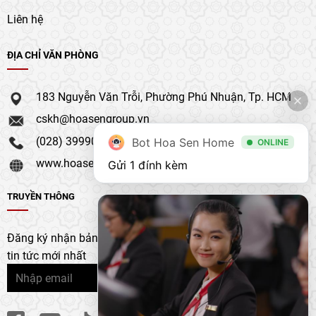
Liên hệ
ĐỊA CHỈ VĂN PHÒNG
183 Nguyễn Văn Trỗi, Phường Phú Nhuận, Tp. HCM
cskh@hoasengroup.vn
(028) 39990 111
Bot Hoa Sen Home
ONLINE
www.hoasengroup.vn
Gửi 1 đính kèm
TRUYỀN THÔNG
Đăng ký nhận bản tin của chúng tôi để nhận bản cập nhật &
tin tức mới nhất