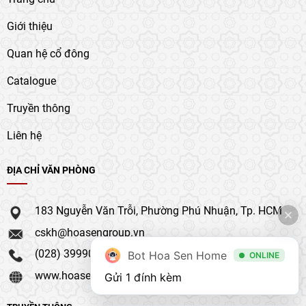
Giới thiệu
Quan hệ cổ đông
Catalogue
Truyền thông
Liên hệ
ĐỊA CHỈ VĂN PHÒNG
183 Nguyễn Văn Trỗi, Phường Phú Nhuận, Tp. HCM
cskh@hoasengroup.vn
(028) 39990 111
Bot Hoa Sen Home
ONLINE
www.hoasengroup.vn
Gửi 1 đính kèm