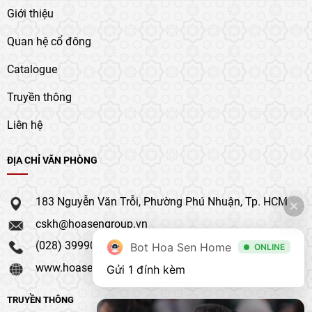
Giới thiệu
Quan hệ cổ đông
Catalogue
Truyền thông
Liên hệ
ĐỊA CHỈ VĂN PHÒNG
183 Nguyễn Văn Trỗi, Phường Phú Nhuận, Tp. HCM
cskh@hoasengroup.vn
(028) 39990 111
Bot Hoa Sen Home
ONLINE
www.hoasengroup.vn
Gửi 1 đính kèm
TRUYỀN THÔNG