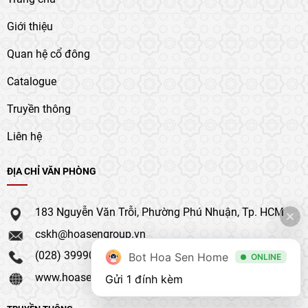
Giới thiệu
Quan hệ cổ đông
Catalogue
Truyền thông
Liên hệ
ĐỊA CHỈ VĂN PHÒNG
183 Nguyễn Văn Trỗi, Phường Phú Nhuận, Tp. HCM
cskh@hoasengroup.vn
(028) 39990 111
Bot Hoa Sen Home
ONLINE
www.hoasengroup.vn
Gửi 1 đính kèm