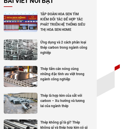
BÀI VIẾT NỔI BẬT
TẬP ĐOÀN HOA SEN TÌM
KIẾM ĐỐI TÁC ĐỂ HỢP TÁC
PHÁT TRIỂN HỆ THỐNG SIÊU
THỊ HOA SEN HOME
Ứng dụng và 2 cách phân loại
thép carbon trong ngành công
nghiệp
Thép tấm cán nóng cùng
những đặc tính ưu việt trong
ngành công nghiệp
Thép là hợp kim của sắt với
carbon – Xu hướng và tương
lai của ngành thép
Thép không gỉ là gì? Thép
không gỉ và thép hợp kim có gì