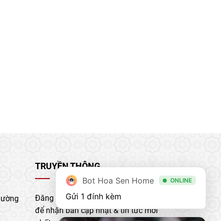
TRUYỀN THÔNG
Bot Hoa Sen Home
ONLINE
Gửi 1 đính kèm
Đăng ký nhận bản tin của chúng tôi
hường
để nhận bản cập nhật & tin tức mới