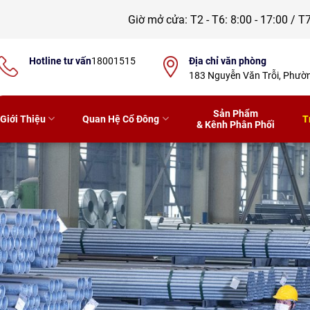
Giờ mở cửa:
T2 - T6: 8:00 - 17:00 / T7
Hotline tư vấn
18001515
Địa chỉ văn phòng
183 Nguyễn Văn Trỗi, Phư
Sản Phẩm
Giới Thiệu
Quan Hệ Cổ Đông
T
& Kênh Phân Phối