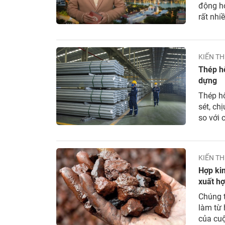
động hơ
rất nhi
thông t
hưởng đ
KIẾN TH
Thép h
dựng
Thép hộ
sét, ch
so với 
thành s
nay. Vậy
KIẾN TH
Hợp kim
xuất hợ
Chúng 
làm từ 
của cuộ