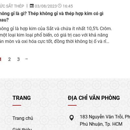
ỨC SẮT THÉP
03/08/2023
16:45
ông gỉ là gì? Thép không gỉ và thép hợp kim có gì
hau?
ông gỉ là hợp kim của Sắt và chứa ít nhất 10,5% Crôm.
một loại kim loại phổ biến, có giá trị cao với khả năng
n mòn và oxi hóa cực tốt, đồng thời không bị ố và rỉ
hiểu rõ hơn về loại vật liệu này, hôm...
1
2
3
TRANG
ĐỊA CHỈ VĂN PHÒNG
183 Nguyễn Văn Trỗi, P
Trang chủ
Phú Nhuận, Tp. HCM
Giới thiệu