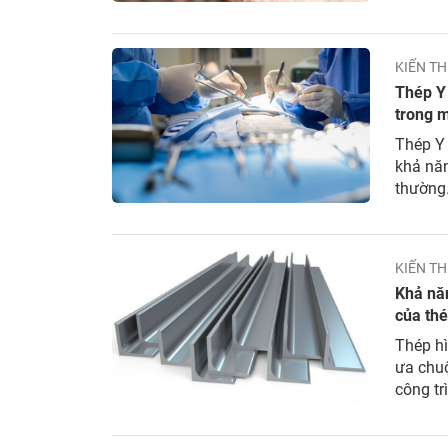
thiết b
gì?...
KIẾN TH
Thép Y 
trong m
Thép Y 
khả năn
thường.
chọn ph
thép Y..
KIẾN TH
Khả năn
của th
Thép h
ưa chu
công tr
sự đa d
chữ V p