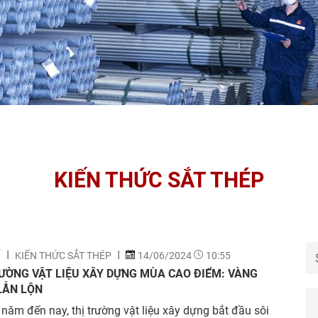
KIẾN THỨC SẮT THÉP
Í
KIẾN THỨC SẮT THÉP
14/06/2024
10:55
ƯỜNG VẬT LIỆU XÂY DỰNG MÙA CAO ĐIỂM: VÀNG
LẪN LỘN
năm đến nay, thị trường vật liệu xây dựng bắt đầu sôi