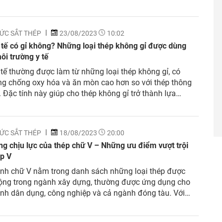
ị điện tử và nhiều sản phẩm khác. Vậy, hợp kim sắt là
ỨC SẮT THÉP
23/08/2023
10:02
tế có gỉ không? Những loại thép không gỉ được dùng
ôi trường y tế
tế thường được làm từ những loại thép không gỉ, có
g chống oxy hóa và ăn mòn cao hơn so với thép thông
 Đặc tính này giúp cho thép không gỉ trở thành lựa
ổ biến trong ngành Y tế. Vậy, để trả lời cho câu hỏi
.
ỨC SẮT THÉP
18/08/2023
20:00
g chịu lực của thép chữ V – Những ưu điểm vượt trội
ép V
ình chữ V nằm trong danh sách những loại thép được
ộng trong ngành xây dựng, thường được ứng dụng cho
ình dân dụng, công nghiệp và cả ngành đóng tàu. Với
ạng về kích thước, độ dày và trọng lượng, thép hình
hục vụ cho nhiều mục...