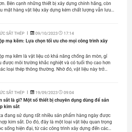
n. Bên cạnh những thiết bị xây dựng chính hãng, còn
ều mặt hàng vật liệu xây dựng kém chất lượng vẫn lưu
rên thị trường, gây thiệt hại cho người tiêu dùng, ảnh
ến tuổi thọ...
ỨC SẮT THÉP
09/10/2023
17:14
ộp mạ kẽm: Lựa chọn tối ưu cho mọi công trình xây
p mạ kẽm là vật liệu có khả năng chống ăn mòn, gỉ
ịu được môi trường khắc nghiệt và có tuổi thọ cao hơn
các loại thép thông thường. Nhờ đó, vật liệu này trở
ự lựa chọn tối ưu cho mọi công trình xây dựng hiện
,...
ỨC SẮT THÉP
19/09/2023
09:04
 sắt là gì? Một số thiết bị chuyên dụng dùng để sản
p kim sắt
ta đang sử dụng rất nhiều sản phẩm hàng ngày được
hợp kim sắt. Do đó, đây là một loại vật liệu quan trọng
c sống hiện đại, từ các công trình xây dựng đến các