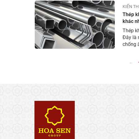
KIẾN TH
Thép kh
khác n
Thép kh
Đây là 
chống ă
sét. Để 