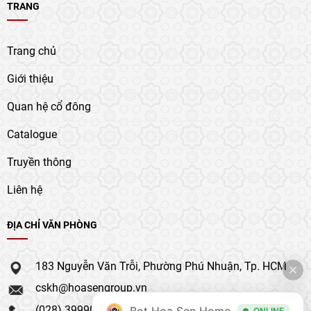
TRANG
Trang chủ
Giới thiệu
Quan hệ cổ đông
Catalogue
Truyền thông
Liên hệ
ĐỊA CHỈ VĂN PHÒNG
183 Nguyễn Văn Trỗi, Phường Phú Nhuận, Tp. HCM
cskh@hoasengroup.vn
(028) 39990 111
Bot Hoa Sen Home
ONLINE