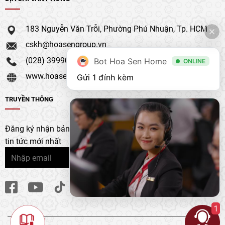
183 Nguyễn Văn Trỗi, Phường Phú Nhuận, Tp. HCM
cskh@hoasengroup.vn
(028) 39990 111
Bot Hoa Sen Home
ONLINE
www.hoasengroup.vn
Gửi 1 đính kèm
TRUYỀN THÔNG
Đăng ký nhận bản tin của chúng tôi để nhận bản cập nhật &
tin tức mới nhất
1