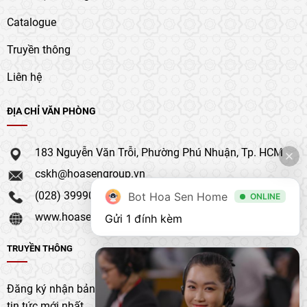
Catalogue
Truyền thông
Liên hệ
ĐỊA CHỈ VĂN PHÒNG
183 Nguyễn Văn Trỗi, Phường Phú Nhuận, Tp. HCM
cskh@hoasengroup.vn
(028) 39990 111
Bot Hoa Sen Home
ONLINE
www.hoasengroup.vn
Gửi 1 đính kèm
TRUYỀN THÔNG
Đăng ký nhận bản tin của chúng tôi để nhận bản cập nhật &
tin tức mới nhất