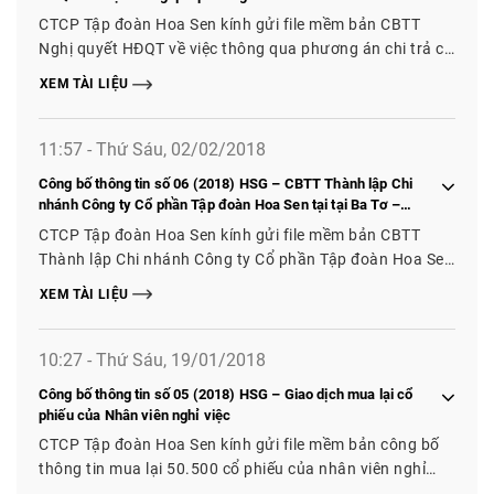
2016 – 2017
CTCP Tập đoàn Hoa Sen kính gửi file mềm bản CBTT
Nghị quyết HĐQT về việc thông qua phương án chi trả cổ
tức của NĐTC 2016 – 2017
XEM TÀI LIỆU
11:57 - Thứ Sáu, 02/02/2018
Công bố thông tin số 06 (2018) HSG – CBTT Thành lập Chi
nhánh Công ty Cổ phần Tập đoàn Hoa Sen tại tại Ba Tơ –
Quảng Ngãi, Tuyên Hóa – Quảng Bình, Hòa Thắng – Đắk Lắk,
CTCP Tập đoàn Hoa Sen kính gửi file mềm bản CBTT
Chi nhánh số 2 Công ty Cổ phần Tập đoàn Hoa Sen tại Cư
Thành lập Chi nhánh Công ty Cổ phần Tập đoàn Hoa Sen
M’gar – Đắk Lắk
tại tại Ba Tơ – Quảng Ngãi, Tuyên Hóa – Quảng Bình,
XEM TÀI LIỆU
Hòa Thắng – Đắk Lắk, Chi nhánh số 2 Công ty Cổ phần
Tập đoàn Hoa Sen tại Cư M’gar – Đắk Lắk
10:27 - Thứ Sáu, 19/01/2018
Công bố thông tin số 05 (2018) HSG – Giao dịch mua lại cổ
phiếu của Nhân viên nghỉ việc
CTCP Tập đoàn Hoa Sen kính gửi file mềm bản công bố
thông tin mua lại 50.500 cổ phiếu của nhân viên nghỉ
việc để làm cổ phiếu quỹ