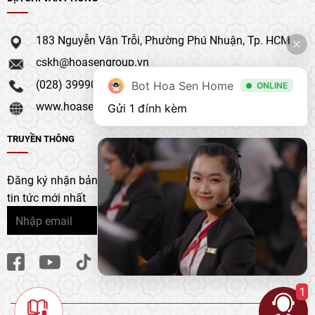
183 Nguyễn Văn Trỗi, Phường Phú Nhuận, Tp. HCM
cskh@hoasengroup.vn
(028) 39990 111
Bot Hoa Sen Home
ONLINE
www.hoasengroup.vn
Gửi 1 đính kèm
TRUYỀN THÔNG
Đăng ký nhận bản tin của chúng tôi để nhận bản cập nhật &
tin tức mới nhất
1