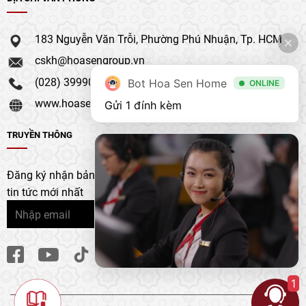
183 Nguyễn Văn Trỗi, Phường Phú Nhuận, Tp. HCM
cskh@hoasengroup.vn
(028) 39990 111
Bot Hoa Sen Home
ONLINE
www.hoasengroup.vn
Gửi 1 đính kèm
TRUYỀN THÔNG
Đăng ký nhận bản tin của chúng tôi để nhận bản cập nhật &
tin tức mới nhất
1