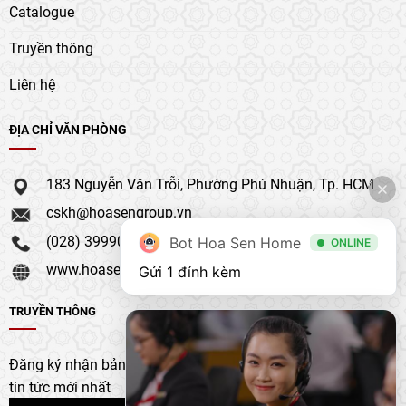
Catalogue
Truyền thông
Liên hệ
ĐỊA CHỈ VĂN PHÒNG
183 Nguyễn Văn Trỗi, Phường Phú Nhuận, Tp. HCM
cskh@hoasengroup.vn
(028) 39990 111
Bot Hoa Sen Home
ONLINE
www.hoasengroup.vn
Gửi 1 đính kèm
TRUYỀN THÔNG
Đăng ký nhận bản tin của chúng tôi để nhận bản cập nhật &
tin tức mới nhất