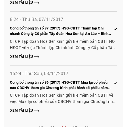
XEM TÀI LIỆU
8:24 - Thứ Ba, 07/11/2017
Công bố thông tin số 87 (2017) HSG-CBTT Thành lập Chi
nhánh Công ty Cổ phần Tập đoàn Hoa Sen tại An Lão – Bình
Định, Chi nhánh Số 2 Công ty Cổ phần Tập đoàn Hoa Sen tại
CTCP Tập đoàn Hoa Sen kính gửi file mềm bản CBTT NQ
Phù Cát – Bình Định
HĐQT về việc Thành lập Chi nhánh Công ty Cổ phần Tập
đoàn Hoa Sen tại An Lão – Bình Định, Chi nhánh Số 2
XEM TÀI LIỆU
Công ty Cổ phần Tập đoàn Hoa Sen tại Phù Cát – Bình
Định
16:24 - Thứ Sáu, 03/11/2017
Công bố thông tin số 86 (2017) HSG-CBTT Mua lại cổ phiếu
của CBCNV tham gia Chương trình phát hành cổ phiếu năm
2017 nghỉ việc để làm cổ phiếu quỹ
CTCP Tập đoàn Hoa Sen kính gửi file mềm bản CBTT về
việc Mua lại cổ phiếu của CBCNV tham gia Chương trình
phát hành cổ phiếu năm 2017 nghỉ việc để làm cổ phiếu
XEM TÀI LIỆU
quỹ.