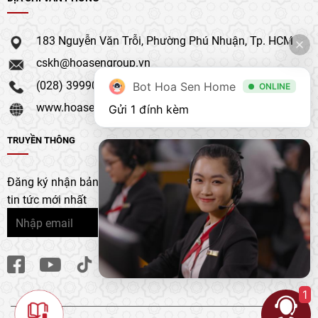
183 Nguyễn Văn Trỗi, Phường Phú Nhuận, Tp. HCM
cskh@hoasengroup.vn
(028) 39990 111
Bot Hoa Sen Home
ONLINE
www.hoasengroup.vn
Gửi 1 đính kèm
TRUYỀN THÔNG
Đăng ký nhận bản tin của chúng tôi để nhận bản cập nhật &
tin tức mới nhất
1