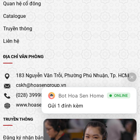
Quan hệ cổ đông
Catalogue
Truyền thông
Liên hệ
ĐỊA CHỈ VĂN PHÒNG
183 Nguyễn Văn Trỗi, Phường Phú Nhuận, Tp. HCM
cskh@hoasengroup.vn
(028) 39990 111
Bot Hoa Sen Home
ONLINE
www.hoasengroup.vn
Gửi 1 đính kèm
TRUYỀN THÔNG
Đăng ký nhận bản tin của chúng tôi để nhận bản cập nhật &