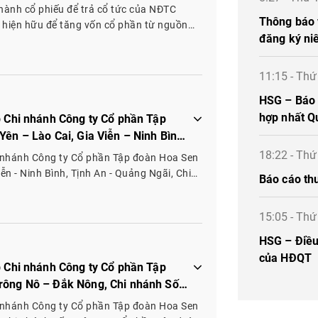
 hành cổ phiếu để trả cổ tức của NĐTC
Thông báo 
 hiện hữu để tăng vốn cổ phần từ nguồn
đăng ký ni
11:15 - Th
HSG – Báo c
hợp nhất Q
p Chi nhánh Công ty Cổ phần Tập
ên – Lào Cai, Gia Viễn – Ninh Bình,
g ty Cổ phần Tập đoàn Hoa Sen tại
18:22 - Th
i nhánh Công ty Cổ phần Tập đoàn Hoa Sen
iễn - Ninh Bình, Tịnh An - Quảng Ngãi, Chi
Báo cáo th
ại Mai Sơn - Sơn La
15:05 - Th
HSG – Điều 
của HĐQT
p Chi nhánh Công ty Cổ phần Tập
rông Nô – Đắk Nông, Chi nhánh Số
ia Nghĩa – Đắk Nông, Cam Ranh –
i nhánh Công ty Cổ phần Tập đoàn Hoa Sen