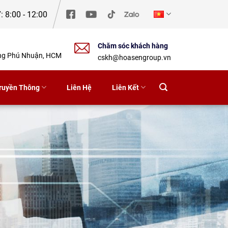
: 8:00 - 12:00
Chăm sóc khách hàng
ờng Phú Nhuận, HCM
cskh@hoasengroup.vn
ruyền Thông
Liên Hệ
Liên Kết