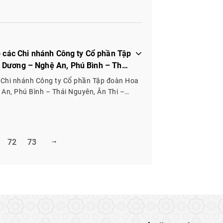
p các Chi nhánh Công ty Cổ phần Tập
 Dương – Nghệ An, Phú Bình – Thái
 Định, Yên Lập – Phú Thọ
c Chi nhánh Công ty Cổ phần Tập đoàn Hoa
An, Phú Bình – Thái Nguyên, Ân Thi –
Thọ
72
73