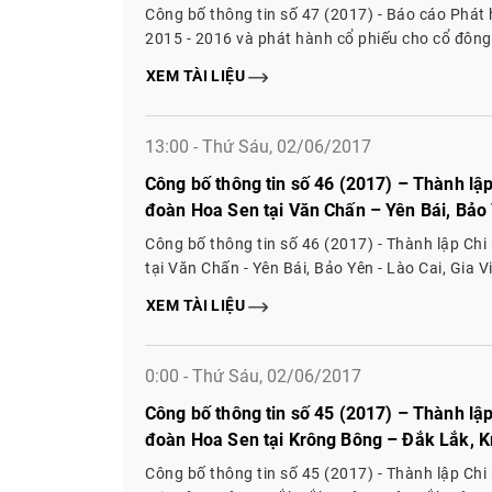
phần từ nguồn vốn chủ sở hữu
Công bố thông tin số 47 (2017) - Báo cáo Phát
2015 - 2016 và phát hành cổ phiếu cho cổ đông
vốn chủ sở hữu
XEM TÀI LIỆU
13:00 - Thứ Sáu, 02/06/2017
Công bố thông tin số 46 (2017) – Thành lậ
đoàn Hoa Sen tại Văn Chấn – Yên Bái, Bảo Y
Tịnh An – Quảng Ngãi, Chi nhánh Số 2 Côn
Công bố thông tin số 46 (2017) - Thành lập Ch
Mai Sơn – Sơn La
tại Văn Chấn - Yên Bái, Bảo Yên - Lào Cai, Gia V
nhánh Số 2 Công ty Cổ phần Tập đoàn Hoa Sen t
XEM TÀI LIỆU
0:00 - Thứ Sáu, 02/06/2017
Công bố thông tin số 45 (2017) – Thành lậ
đoàn Hoa Sen tại Krông Bông – Đắk Lắk, K
2 Công ty Cổ phần Tập đoàn Hoa Sen tại G
Công bố thông tin số 45 (2017) - Thành lập Ch
Khánh Hòa