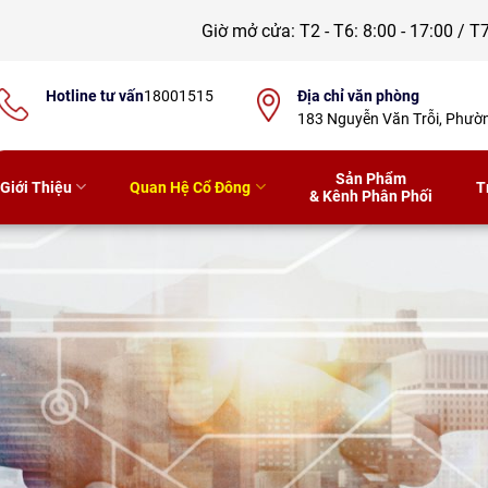
Giờ mở cửa:
T2 - T6: 8:00 - 17:00 / T7
Hotline tư vấn
18001515
Địa chỉ văn phòng
183 Nguyễn Văn Trỗi, Phư
Sản Phẩm
Giới Thiệu
Quan Hệ Cổ Đông
T
& Kênh Phân Phối