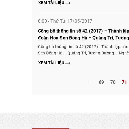
XEM TÀI LIỆU
0:00 - Thứ Tư, 17/05/2017
Công bố thông tin số 42 (2017) – Thành lậ
đoàn Hoa Sen Đông Hà – Quảng Trị, Tương
Nguyên, Ân Thi – Hưng Yên, Vụ Bản – Nam
Công bố thông tin số 42 (2017) - Thành lập cá
Sen Đông Hà – Quảng Trị, Tương Dương – Nghệ 
Hưng Yên, Vụ Bản – Nam Định, Yên Lập – Phú 
XEM TÀI LIỆU
69
70
71