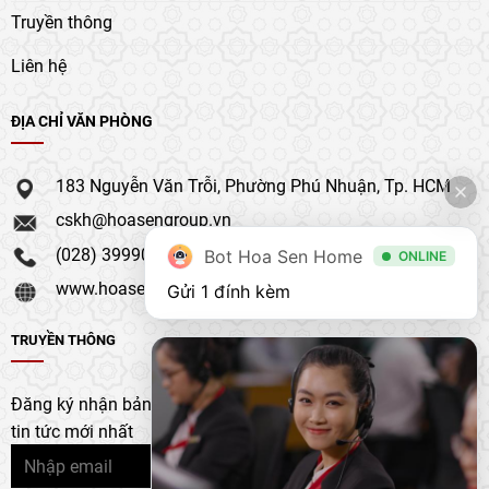
Truyền thông
Liên hệ
ĐỊA CHỈ VĂN PHÒNG
183 Nguyễn Văn Trỗi, Phường Phú Nhuận, Tp. HCM
cskh@hoasengroup.vn
(028) 39990 111
Bot Hoa Sen Home
ONLINE
www.hoasengroup.vn
Gửi 1 đính kèm
TRUYỀN THÔNG
Đăng ký nhận bản tin của chúng tôi để nhận bản cập nhật &
tin tức mới nhất