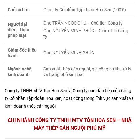
Chủ sở hữu
Công ty Cổ phần Tập đoàn Hoa Sen (100%)
Ông TRẦN NGỌC CHU – Chủ tịch Công ty
Người đại
diện theo
Ông NGUYỄN MINH PHÚC
–
Giám đốc Công
pháp luật
ty
Giám đốc Điều
Ông NGUYỄN MINH PHÚC
hành
Ngành nghề
Sản xuất thép cán nguội, gia công cơ khí, xử lý
kinh doanh
và tráng phủ kim loại.
Công ty TNHH MTV Tôn Hoa Sen là Công ty con đầu tiên của Công
ty Cổ phần Tập đoàn Hoa Sen, hoạt động trong lĩnh vực sản xuất và
kinh doanh thép cán nguội.
CHI NHÁNH CÔNG TY TNHH MTV TÔN HOA SEN – NHÀ
MÁY THÉP CÁN NGUỘI PHÚ MỸ