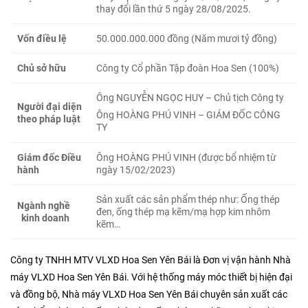
thay đổi lần thứ 5 ngày 28/08/2025.
Vốn điều lệ
50.000.000.000 đồng (Năm mươi tỷ đồng)
Chủ sở hữu
Công ty Cổ phần Tập đoàn Hoa Sen (100%)
Ông NGUYỄN NGỌC HUY – Chủ tịch Công ty
Người đại diện
Ông HOÀNG PHÚ VINH – GIÁM ĐỐC CÔNG
theo pháp luật
TY
Giám đốc Điều
Ông HOÀNG PHÚ VINH (được bổ nhiệm từ
hành
ngày 15/02/2023)
Sản xuất các sản phẩm thép như: Ống thép
Ngành nghề
đen, ống thép mạ kẽm/mạ hợp kim nhôm
kinh doanh
kẽm…
Công ty TNHH MTV VLXD Hoa Sen Yên Bái là Đơn vị vận hành Nhà
máy VLXD Hoa Sen Yên Bái. Với hệ thống máy móc thiết bị hiện đại
và đồng bộ, Nhà máy VLXD Hoa Sen Yên Bái chuyên sản xuất các