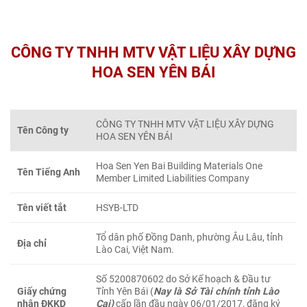
CÔNG TY TNHH MTV VẬT LIỆU XÂY DỰNG
HOA SEN YÊN BÁI
CÔNG TY TNHH MTV VẬT LIỆU XÂY DỰNG
Tên Công ty
HOA SEN YÊN BÁI
Hoa Sen Yen Bai Building Materials One
Tên Tiếng Anh
Member Limited Liabilities Company
Tên viết tắt
HSYB-LTD
Tổ dân phố Đồng Danh, phường Âu Lâu, tỉnh
Địa chỉ
Lào Cai, Việt Nam.
Số 5200870602 do Sở Kế hoạch & Đầu tư
Giấy chứng
Tỉnh Yên Bái (
Nay là Sở Tài chính tỉnh Lào
nhận ĐKKD
Cai)
cấp lần đầu ngày 06/01/2017, đăng ký