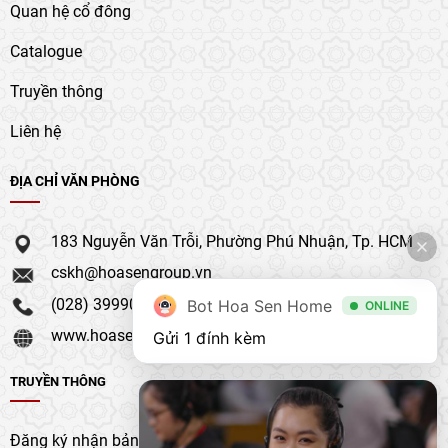
Quan hệ cổ đông
Catalogue
Truyền thông
Liên hệ
ĐỊA CHỈ VĂN PHÒNG
183 Nguyễn Văn Trỗi, Phường Phú Nhuận, Tp. HCM
cskh@hoasengroup.vn
(028) 39990 111
Bot Hoa Sen Home
ONLINE
www.hoasengroup.vn
Gửi 1 đính kèm
TRUYỀN THÔNG
Đăng ký nhận bản tin của chúng tôi để nhận bản cập nhật &