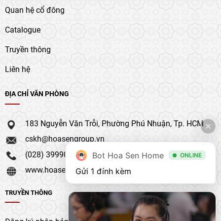
Quan hệ cổ đông
Catalogue
Truyền thông
Liên hệ
ĐỊA CHỈ VĂN PHÒNG
183 Nguyễn Văn Trỗi, Phường Phú Nhuận, Tp. HCM
cskh@hoasengroup.vn
(028) 39990 111
Bot Hoa Sen Home
ONLINE
www.hoasengroup.vn
Gửi 1 đính kèm
TRUYỀN THÔNG