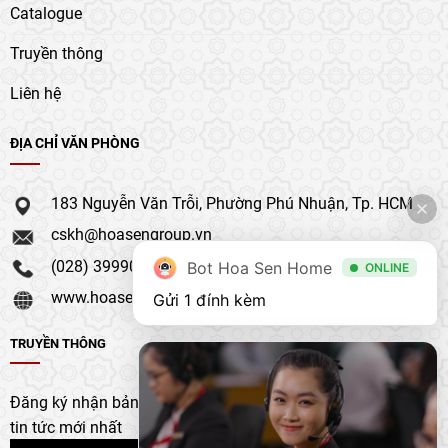
Catalogue
Truyền thông
Liên hệ
ĐỊA CHỈ VĂN PHÒNG
183 Nguyễn Văn Trỗi, Phường Phú Nhuận, Tp. HCM
cskh@hoasengroup.vn
(028) 39990 111
Bot Hoa Sen Home
ONLINE
www.hoasengroup.vn
Gửi 1 đính kèm
TRUYỀN THÔNG
Đăng ký nhận bản tin của chúng tôi để nhận bản cập nhật &
tin tức mới nhất