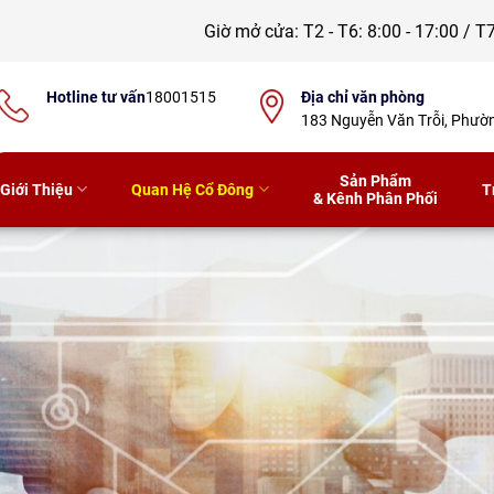
Giờ mở cửa:
T2 - T6: 8:00 - 17:00 / T7
Hotline tư vấn
18001515
Địa chỉ văn phòng
183 Nguyễn Văn Trỗi, Phư
Sản Phẩm
Giới Thiệu
Quan Hệ Cổ Đông
T
& Kênh Phân Phối