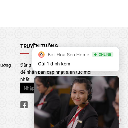
TRUYỀN THÔNG
Bot Hoa Sen Home
ONLINE
Gửi 1 đính kèm
Đăng ký nhận bản tin của chúng tôi
hường
để nhận bản cập nhật & tin tức mới
nhất