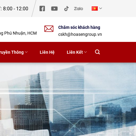
: 8:00 - 12:00
Chăm sóc khách hàng
ờng Phú Nhuận, HCM
cskh@hoasengroup.vn
ruyền Thông
Liên Hệ
Liên Kết