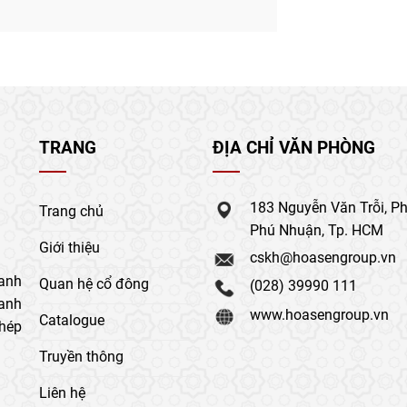
TRANG
ĐỊA CHỈ VĂN PHÒNG
183 Nguyễn Văn Trỗi, P
Trang chủ
Phú Nhuận, Tp. HCM
Giới thiệu
cskh@hoasengroup.vn
anh
Quan hệ cổ đông
(028) 39990 111
oanh
www.hoasengroup.vn
Catalogue
thép
Truyền thông
Liên hệ