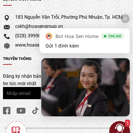
183 Nguyễn Văn Trỗi, Phường Phú Nhuận, Tp. HCM
cskh@hoasengroup.vn
(028) 39990 111
Bot Hoa Sen Home
ONLINE
www.hoasengroup.vn
Gửi 1 đính kèm
TRUYỀN THÔNG
Đăng ký nhận bản tin của chúng tôi để nhận bản cập nhật &
tin tức mới nhất
1