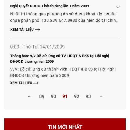
Nghị Quyết ĐHĐCĐ bất thường lần 1 năm 2009
Nhất trí thông qua phương án sử dụng khoản lợi nhuận
chưa phân phối 133.239.647.898đ của niên độ tài chính
2008 như sau: 1. Chi trả cổ tức bằng tiền mặt. 2. Tỷ lệ
XEM TÀI LIỆU
chi trả cổ tức: 20%/mệnh giá CP
0:00 - Thứ Tư, 14/01/2009
Thông báo: v/v Đề cử, ứng cử TV HĐQT & BKS tại Hội nghị
ĐHĐCĐ thường niên 2009
V/V: Đề cử, ứng cử thành viên HĐQT & BKS tại Hội nghị
ĐHĐCĐ thường niên năm 2009
XEM TÀI LIỆU
89
90
91
92
93
TIN MỚI NHẤT