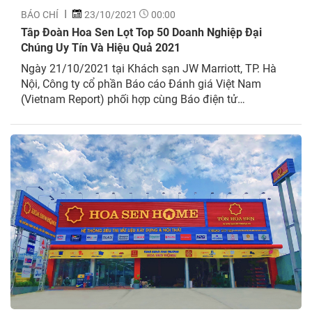
BÁO CHÍ
23/10/2021
00:00
Tâp Đoàn Hoa Sen Lọt Top 50 Doanh Nghiệp Đại
Chúng Uy Tín Và Hiệu Quả 2021
Ngày 21/10/2021 tại Khách sạn JW Marriott, TP. Hà
Nội, Công ty cổ phần Báo cáo Đánh giá Việt Nam
(Vietnam Report) phối hợp cùng Báo điện tử
VietNamNet – Bộ Thông tin và Truyền thông chính
thức tổ chức Lễ công bố Top 50 Công ty Đại chúng uy
tín và hiệu quả &...