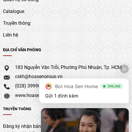
Catalogue
Truyền thông
Liên hệ
ĐỊA CHỈ VĂN PHÒNG
183 Nguyễn Văn Trỗi, Phường Phú Nhuận, Tp. HCM
cskh@hoasengroup.vn
(028) 39990 111
Bot Hoa Sen Home
ONLINE
www.hoasengroup.vn
Gửi 1 đính kèm
TRUYỀN THÔNG
Đăng ký nhận bản tin của chúng tôi để nhận bản cập nhật &