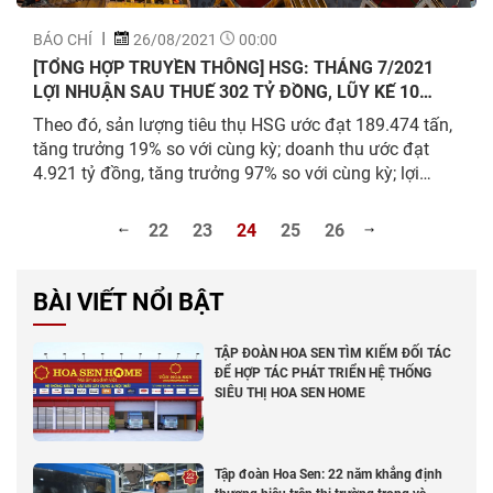
BÁO CHÍ
26/08/2021
00:00
[TỔNG HỢP TRUYỀN THÔNG] HSG: THÁNG 7/2021
LỢI NHUẬN SAU THUẾ 302 TỶ ĐỒNG, LŨY KẾ 10
THÁNG ĐẠT 3.674 TỶ ĐỒNG, HOÀN THÀNH 245% KẾ
Theo đó, sản lượng tiêu thụ HSG ước đạt 189.474 tấn,
HOẠCH LỢI NHUẬN SAU THUẾ
tăng trưởng 19% so với cùng kỳ; doanh thu ước đạt
4.921 tỷ đồng, tăng trưởng 97% so với cùng kỳ; lợi
nhuận sau thuế HSG ước đạt 302 tỷ đồng, tăng trưởng
124% so với cùng kỳ. Lũy kế 10 tháng NĐTC 2020-
22
23
24
25
26
2021...
BÀI VIẾT NỔI BẬT
TẬP ĐOÀN HOA SEN TÌM KIẾM ĐỐI TÁC
ĐỂ HỢP TÁC PHÁT TRIỂN HỆ THỐNG
SIÊU THỊ HOA SEN HOME
Tập đoàn Hoa Sen: 22 năm khẳng định