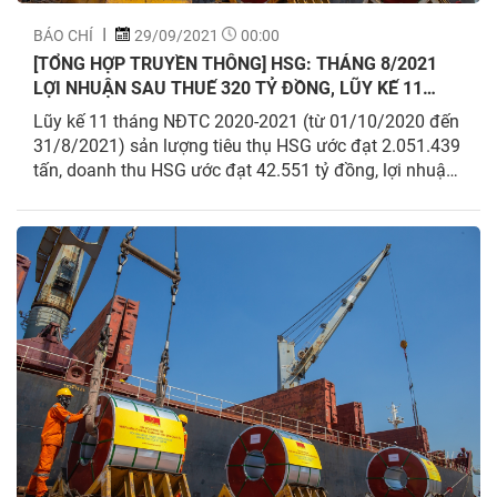
BÁO CHÍ
29/09/2021
00:00
[TỔNG HỢP TRUYỀN THÔNG] HSG: THÁNG 8/2021
LỢI NHUẬN SAU THUẾ 320 TỶ ĐỒNG, LŨY KẾ 11
THÁNG ĐẠT 3.994 TỶ ĐỒNG, HOÀN THÀNH 266% KẾ
Lũy kế 11 tháng NĐTC 2020-2021 (từ 01/10/2020 đến
HOẠCH LỢI NHUẬN SAU THUẾ
31/8/2021) sản lượng tiêu thụ HSG ước đạt 2.051.439
tấn, doanh thu HSG ước đạt 42.551 tỷ đồng, lợi nhuận
sau thuế HSG ước đạt 3.994 tỷ đồng. Với kết quả này,
HSG đã thực hiện được 114% kế hoạch sản lượng,
129% kế hoạch doanh...