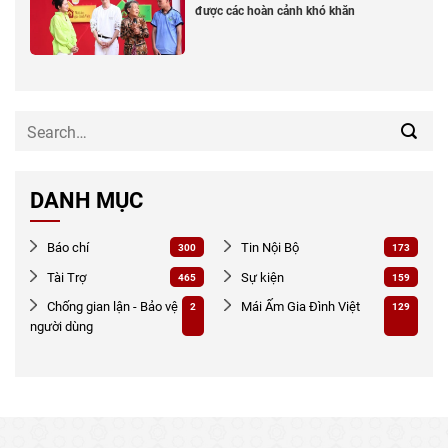
được các hoàn cảnh khó khăn
DANH MỤC
Báo chí
Tin Nội Bộ
300
173
Tài Trợ
Sự kiện
465
159
Chống gian lận - Bảo vệ
Mái Ấm Gia Đình Việt
2
129
người dùng