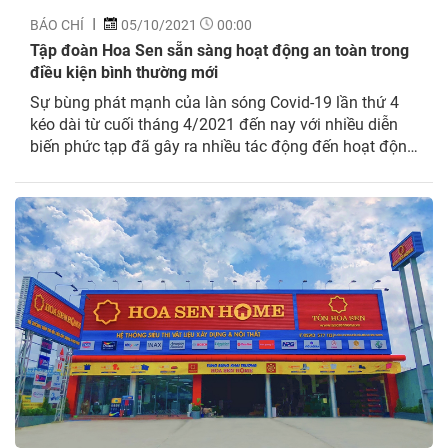
BÁO CHÍ
05/10/2021
00:00
Tập đoàn Hoa Sen sẵn sàng hoạt động an toàn trong
điều kiện bình thường mới
Sự bùng phát mạnh của làn sóng Covid-19 lần thứ 4
kéo dài từ cuối tháng 4/2021 đến nay với nhiều diễn
biến phức tạp đã gây ra nhiều tác động đến hoạt động
sản xuất kinh doanh của rất nhiều doanh nghiệp. Đại
dịch Covid-19 đã thay đổi hành vi, thói quen mua
sắm...