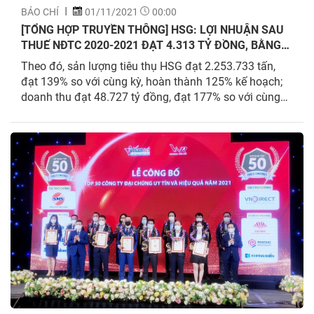
BÁO CHÍ
01/11/2021
00:00
[TỔNG HỢP TRUYỀN THÔNG] HSG: LỢI NHUẬN SAU
THUẾ NĐTC 2020-2021 ĐẠT 4.313 TỶ ĐỒNG, BẰNG
3,7 LẦN NĐTC 2019-2020
Theo đó, sản lượng tiêu thụ HSG đạt 2.253.733 tấn,
đạt 139% so với cùng kỳ, hoàn thành 125% kế hoạch;
doanh thu đạt 48.727 tỷ đồng, đạt 177% so với cùng
kỳ, hoàn thành 148% kế hoạch; lợi nhuận sau thuế hợp
nhất đạt 4.313 tỷ đồng, đạt 374% so với cùng kỳ,
hoàn...