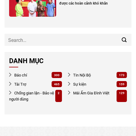
được các hoàn cảnh khó khăn
DANH MỤC
Báo chí
Tin Nội Bộ
300
173
Tài Trợ
Sự kiện
465
159
Chống gian lận - Bảo vệ
Mái Ấm Gia Đình Việt
2
129
người dùng