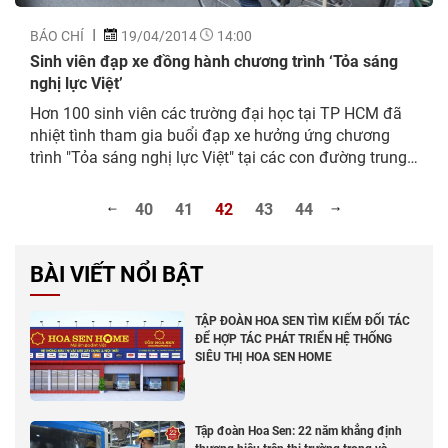
BÁO CHÍ
19/04/2014
14:00
Sinh viên đạp xe đồng hành chương trình ‘Tỏa sáng
nghị lực Việt’
Hơn 100 sinh viên các trường đại học tại TP HCM đã
nhiệt tình tham gia buổi đạp xe hưởng ứng chương
trình "Tỏa sáng nghị lực Việt" tại các con đường trung
tâm thành phố vào sáng 19/4/2014.
40
41
42
43
44
BÀI VIẾT NỔI BẬT
TẬP ĐOÀN HOA SEN TÌM KIẾM ĐỐI TÁC
ĐỂ HỢP TÁC PHÁT TRIỂN HỆ THỐNG
SIÊU THỊ HOA SEN HOME
Tập đoàn Hoa Sen: 22 năm khẳng định