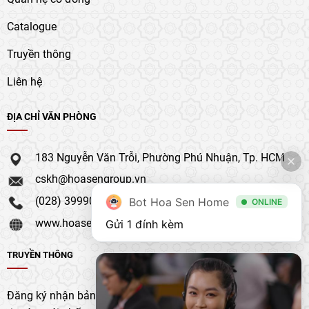
Catalogue
Truyền thông
Liên hệ
ĐỊA CHỈ VĂN PHÒNG
183 Nguyễn Văn Trỗi, Phường Phú Nhuận, Tp. HCM
cskh@hoasengroup.vn
(028) 39990 111
Bot Hoa Sen Home
ONLINE
www.hoasengroup.vn
Gửi 1 đính kèm
TRUYỀN THÔNG
Đăng ký nhận bản tin của chúng tôi để nhận bản cập nhật &