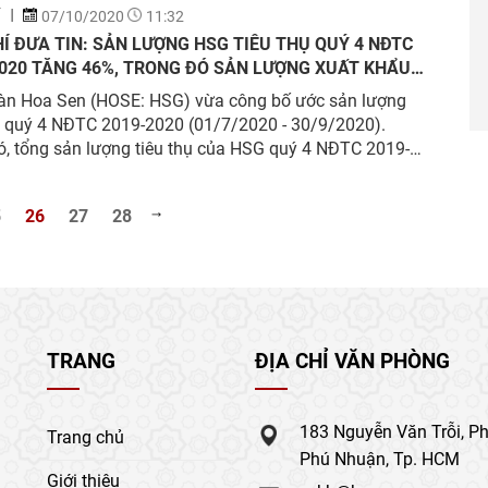
ú ý là lợi nhuận sau thuế hợp nhất quý 4 ước đạt 400
Í
07/10/2020
11:32
, lớn gấp 4.8 lần cùng kỳ
Í ĐƯA TIN: SẢN LƯỢNG HSG TIÊU THỤ QUÝ 4 NĐTC
2020 TĂNG 46%, TRONG ĐÓ SẢN LƯỢNG XUẤT KHẨU
54% SO VỚI CÙNG KỲ
àn Hoa Sen (HOSE: HSG) vừa công bố ước sản lượng
ụ quý 4 NĐTC 2019-2020 (01/7/2020 - 30/9/2020).
, tổng sản lượng tiêu thụ của HSG quý 4 NĐTC 2019-
c đạt 525.277 tấn, tăng 46% so với cùng kỳ
5
26
27
28
TRANG
ĐỊA CHỈ VĂN PHÒNG
183 Nguyễn Văn Trỗi, P
Trang chủ
Phú Nhuận, Tp. HCM
Giới thiệu