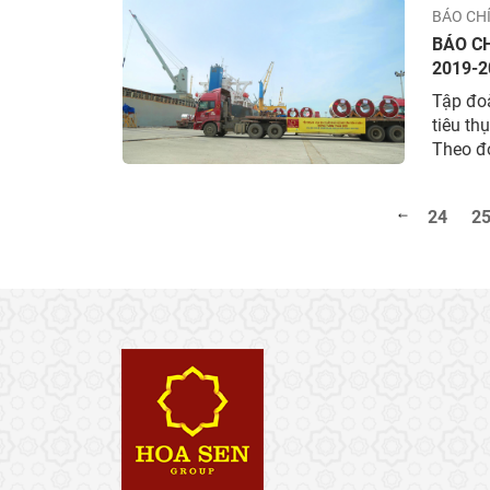
Đáng ch
BÁO CH
tỷ đồng
BÁO CH
2019-
TĂNG 1
Tập đo
tiêu th
Theo đó
2020 ướ
24
2