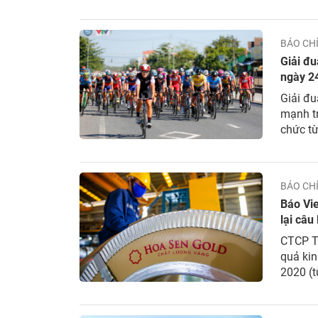
đạp Việ
Sen,...
BÁO CH
Giải đu
ngày 2
Giải đu
mạnh t
chức từ
Nhơn, B
tại Việt.
BÁO CH
Báo Vie
lại câu
CTCP T
quả kin
2020 (t
thụ quý
đồng, t