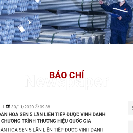
BÁO CHÍ
Newspaper
Í
30/11/2020
09:38
ÀN HOA SEN 5 LẦN LIÊN TIẾP ĐƯỢC VINH DANH
 CHƯƠNG TRÌNH THƯƠNG HIỆU QUỐC GIA
ÀN HOA SEN 5 LẦN LIÊN TIẾP ĐƯỢC VINH DANH