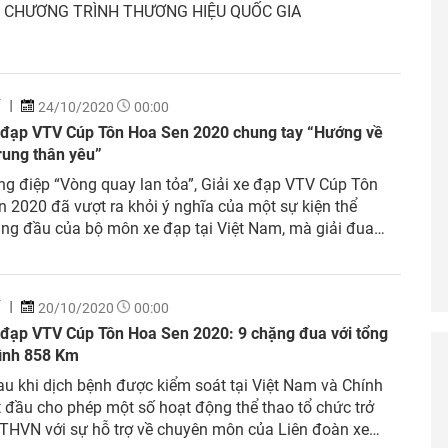
 CHƯƠNG TRÌNH THƯƠNG HIỆU QUỐC GIA
Í
24/10/2020
00:00
e đạp VTV Cúp Tôn Hoa Sen 2020 chung tay “Hướng về
rung thân yêu”
ông điệp “Vòng quay lan tỏa”, Giải xe đạp VTV Cúp Tôn
020 đã vượt ra khỏi ý nghĩa của một sự kiện thể
̀ng đầu của bộ môn xe đạp tại Việt Nam, mà giải đua
vũ và lan tỏa những giá trị và tinh thần sống tốt...
Í
20/10/2020
00:00
e đạp VTV Cúp Tôn Hoa Sen 2020: 9 chặng đua với tổng
rình 858 Km
u khi dịch bệnh được kiểm soát tại Việt Nam và Chính
 đầu cho phép một số hoạt động thể thao tổ chức trở
i THVN với sự hỗ trợ về chuyên môn của Liên đoàn xe