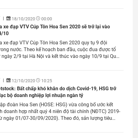
t Nam, sự đồng hành của nhà tài trợ Tập đoàn Hoa
Í
18/10/2020
00:00
a xe đạp VTV Cúp Tôn Hoa Sen 2020 sẽ trở lại vào
4/10
a xe đạp VTV Cúp Tôn Hoa Sen 2020 quy tụ 9 đội
rong nước. Theo kế hoạch ban đầu, cuộc đua được tổ
 ngày 2/9 tại Hà Nội và kết thúc vào ngày 10/9 tại Quy
ình Định nhưng do đại dịch Covid-19 bùng phát trở lại
..
Í
12/10/2020
10:25
tstock: Bất chấp khó khăn do dịch Covid-19, HSG trở
 lạc bộ doanh nghiệp lợi nhuận ngàn tỷ
ập đoàn Hoa Sen (HOSE: HSG) vừa công bố ước kết
h doanh hợp nhất quý 4 niên độ tài chính (NĐTC) 2019-
ừ ngày 01/07-30/09/2020). Theo đó, sản lượng tiêu
 4 ước đạt 525,227 tấn và doanh thu ước đạt 8,349 tỷ
ăng lần lượt 46% và 31% so với cùng kỳ năm trước.