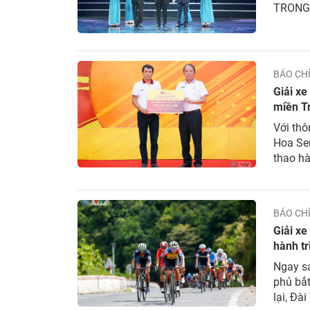
TRONG
BÁO CH
Giải x
miền T
Với th
Hoa Sen 2
thao ha
còn cổ 
BÁO CH
Giải x
hành t
Ngay sa
phủ bắt
lại, Đà