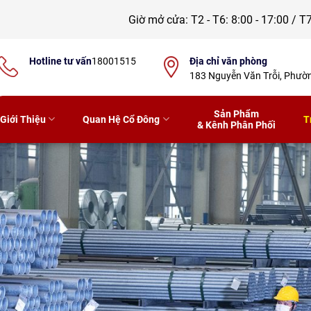
Giờ mở cửa:
T2 - T6: 8:00 - 17:00 / T7
Hotline tư vấn
18001515
Địa chỉ văn phòng
183 Nguyễn Văn Trỗi, Phư
Sản Phẩm
Giới Thiệu
Quan Hệ Cổ Đông
T
& Kênh Phân Phối