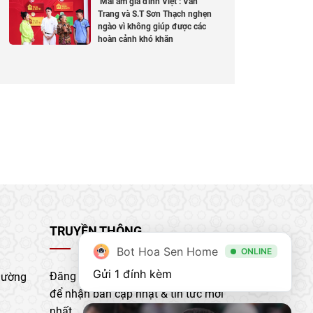
‘Mái ấm gia đình Việt’: Vân
Trang và S.T Sơn Thạch nghẹn
ngào vì không giúp được các
hoàn cảnh khó khăn
TRUYỀN THÔNG
Bot Hoa Sen Home
ONLINE
Gửi 1 đính kèm
Đăng ký nhận bản tin của chúng tôi
hường
để nhận bản cập nhật & tin tức mới
nhất