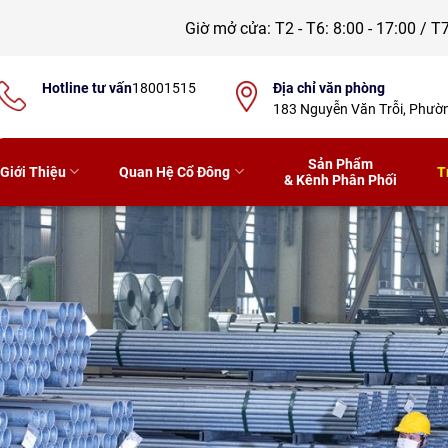
Giờ mở cửa:
T2 - T6: 8:00 - 17:00 / T7
Hotline tư vấn
18001515
Địa chỉ văn phòng
183 Nguyễn Văn Trỗi, Phư
Sản Phẩm
Giới Thiệu
Quan Hệ Cổ Đông
T
& Kênh Phân Phối