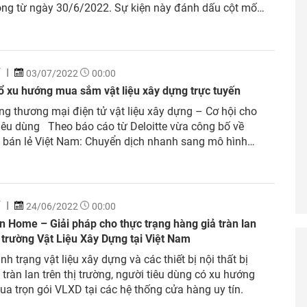
ộng từ ngày 30/6/2022. Sự kiện này đánh dấu cột mốc
 thị trường, tăng độ phủ sóng của hệ thống Hoa Sen
ên cả nước nói chung, khu vực miền Bắc nói riêng.
Í
03/07/2022
00:00
ổ xu hướng mua sắm vật liệu xây dựng trực tuyến
g thương mại điện tử vật liệu xây dựng – Cơ hội cho
iêu dùng Theo báo cáo từ Deloitte vừa công bố về
 bán lẻ Việt Nam: Chuyển dịch nhanh sang mô hình
g đa kênh”. Trong đó, đơn vị này đã chỉ ra sự thay đổi
hóng...
Í
24/06/2022
00:00
 Home – Giải pháp cho thực trạng hàng giả tràn lan
ị trường Vật Liệu Xây Dựng tại Việt Nam
ình trạng vật liệu xây dựng và các thiết bị nội thất bị
 tràn lan trên thị trường, người tiêu dùng có xu hướng
a trọn gói VLXD tại các hệ thống cửa hàng uy tín.