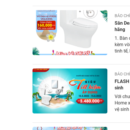
BÁO CH
Săn De
hãng
1. Bàn
kèm vòi
tinh tế,
được n
độc quy
BÁO CH
FLASH 
sinh
Với chư
Home xi
vệ sinh
Thiết b
Thiết bị