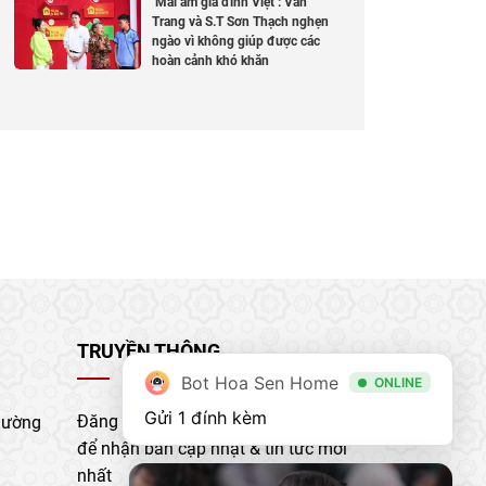
‘Mái ấm gia đình Việt’: Vân
Trang và S.T Sơn Thạch nghẹn
ngào vì không giúp được các
hoàn cảnh khó khăn
TRUYỀN THÔNG
Bot Hoa Sen Home
ONLINE
Gửi 1 đính kèm
Đăng ký nhận bản tin của chúng tôi
hường
để nhận bản cập nhật & tin tức mới
nhất