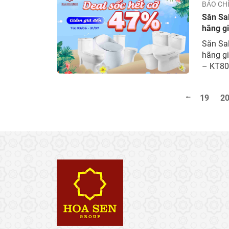
BÁO CH
Săn Sa
hãng gi
Săn Sa
hãng gi
– KT800
bệ ngồi
lượng 4
19
2