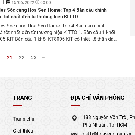
Í
16/06/2022
00:00
les Sốc cùng Hoa Sen Home: Top 4 Bàn cầu chính
á tốt nhất đến từ thương hiệu KITTO
les Sốc cùng Hoa Sen Home: Top 4 Bàn cầu chính
á tốt nhất đến từ thương hiệu KITTO 1. Bàn cầu 1 khối
5 KIT Bàn cầu 1 khối KT8005 KIT có thiết kế thân dài,
 rộng rãi. Kích thước 680*360*740 mm, trọng
8,9kg, tâm cầu 300mm từ tường đã hoàn...
0
21
22
23
TRANG
ĐỊA CHỈ VĂN PHÒNG
183 Nguyễn Văn Trỗi, P
Trang chủ
Phú Nhuận, Tp. HCM
Giới thiệu
cskh@hoasengroup.vn