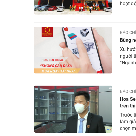
hoạt đ
mở rộng
Home tr
BÁO CH
Bùng n
Xu hướn
người t
“Ngành
bán hàn
nhanh c
BÁO CH
Hoa Sen
trên th
Trước t
làm giả
chọn mu