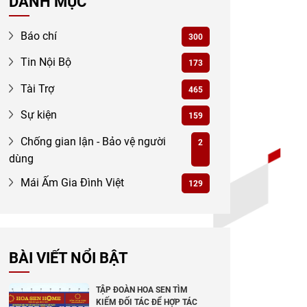
DANH MỤC
Báo chí
300
Tin Nội Bộ
173
Tài Trợ
465
Sự kiện
159
Chống gian lận - Bảo vệ người
2
dùng
Mái Ấm Gia Đình Việt
129
BÀI VIẾT NỔI BẬT
TẬP ĐOÀN HOA SEN TÌM
KIẾM ĐỐI TÁC ĐỂ HỢP TÁC