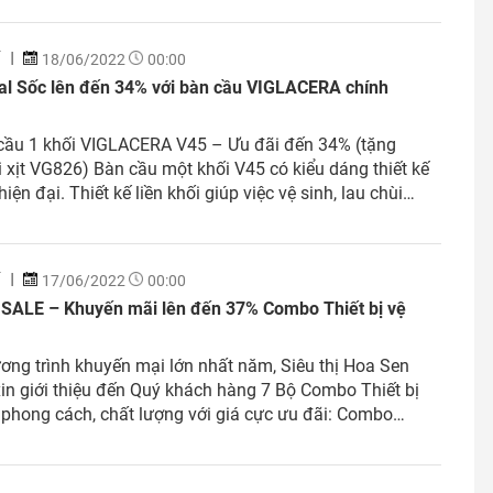
Í
18/06/2022
00:00
al Sốc lên đến 34% với bàn cầu VIGLACERA chính
 cầu 1 khối VIGLACERA V45 – Ưu đãi đến 34% (tặng
 xịt VG826) Bàn cầu một khối V45 có kiểu dáng thiết kế
 hiện đại. Thiết kế liền khối giúp việc vệ sinh, lau chùi
hanh chóng, dễ dàng hơn. Công nghệ men Nano Titan
ền...
Í
17/06/2022
00:00
SALE – Khuyến mãi lên đến 37% Combo Thiết bị vệ
ơng trình khuyến mại lớn nhất năm, Siêu thị Hoa Sen
n giới thiệu đến Quý khách hàng 7 Bộ Combo Thiết bị
 phong cách, chất lượng với giá cực ưu đãi: Combo
ị vệ sinh 5 món Hiện Đại 1 Thông tin chi tiết Combo
 vệ sinh 5...