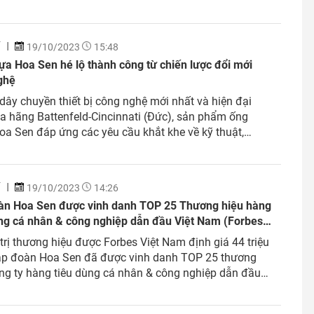
của châu Âu, JIS của Nhật Bản, v.v. Chất lượng vượt
a Tôn Hoa Sen...
Í
19/10/2023
15:48
a Hoa Sen hé lộ thành công từ chiến lược đổi mới
ghệ
a hãng Battenfeld-Cincinnati (Đức), sản phẩm ống
a Sen đáp ứng các yêu cầu khắt khe về kỹ thuật,
ịnh sự vượt trội về công nghệ với những dòng sản
phẩm đạt tiêu chuẩn quốc tế.‏ ‏Nâng cao chất...
Í
19/10/2023
14:26
àn Hoa Sen được vinh danh TOP 25 Thương hiệu hàng
ùng cá nhân & công nghiệp dẫn đầu Việt Nam (Forbes
am)
 trị thương hiệu được Forbes Việt Nam định giá 44 triệu
ập đoàn Hoa Sen đã được vinh danh TOP 25 thương
ng ty hàng tiêu dùng cá nhân & công nghiệp dẫn đầu
23. Ngày 17.10.2023 vừa qua, tại Hội nghị Thương
23, sự kiện thường niên do...