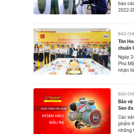
báo cáo
2022-2
NĐTC 2
Theo đó
BÁO CH
Tôn Ho
chuẩn 
Ngày 24
Phú Mỹ,
nhận t
kê Khí
dấu cột
BÁO CH
Bảo vệ 
Sen đa
Các sả
phẩm t
những t