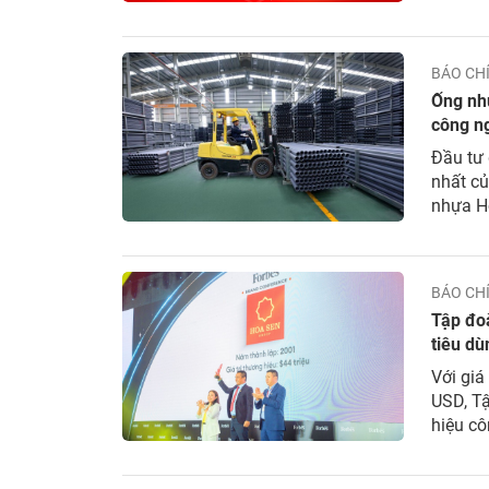
Mỹ, EN 
trội củ
BÁO CH
Ống nhự
công n
nhất củ
nhựa Ho
khẳng đ
BÁO CH
Tập đo
tiêu d
Việt N
Với giá
USD, T
hiệu cô
năm 20
hiệu 20