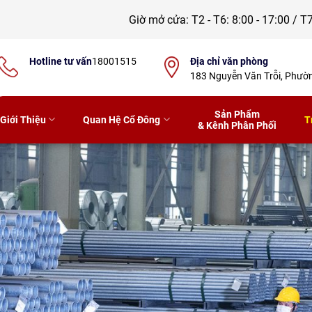
Giờ mở cửa:
T2 - T6: 8:00 - 17:00 / T7
Hotline tư vấn
18001515
Địa chỉ văn phòng
183 Nguyễn Văn Trỗi, Phư
Sản Phẩm
Giới Thiệu
Quan Hệ Cổ Đông
T
& Kênh Phân Phối