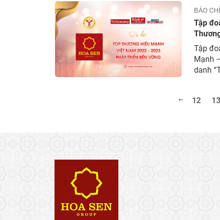
BÁO CH
Tập đoà
Thương
Tập đo
Mạnh – 
danh “
Kinh t
chức. Đ
12
1