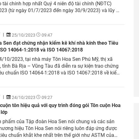
 tài chính hợp nhất Quý 4 niên độ tài chính (NĐTC)
023 (từ ngày 01/7/2023 đến ngày 30/9/2023) và lũy kế
022-2023 (từ ngày 01/10/2022 đến ngày 30/9/2023).
, Quý 4 NĐTC 2022-2023, doanh thu hợp nhất đạt...
Í
25/10/2023
09:47
a Sen đạt chứng nhận kiểm kê khí nhà kính theo Tiêu
ISO 14064-1:2018 và ISO 14067:2018
/10/2023, tại nhà máy Tôn Hoa Sen Phú Mỹ, thị xã
 tỉnh Bà Rịa – Vũng Tàu đã diễn ra sự kiện trao chứng
iêu chuẩn ISO 14064-1:2018 và ISO 14067:2018 về kiểm
 nhà kính cho sản phẩm Tôn Hoa Sen. Sự kiện đã đánh
 mốc quan...
Í
24/10/2023
09:27
cuộn tôn hiệu quả với quy trình đóng gói Tôn cuộn Hoa
 lớp
n phẩm của Tập đoàn Hoa Sen nói chung và các sản
hương hiệu Tôn Hoa Sen nói riêng luôn đáp ứng được
iêu chuẩn khắt khe nhất trên thế giới như ASTM của