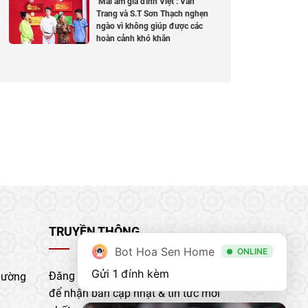
‘Mái ấm gia đình Việt’: Vân
Trang và S.T Sơn Thạch nghẹn
ngào vì không giúp được các
hoàn cảnh khó khăn
TRUYỀN THÔNG
Bot Hoa Sen Home
ONLINE
Gửi 1 đính kèm
Đăng ký nhận bản tin của chúng tôi
hường
để nhận bản cập nhật & tin tức mới