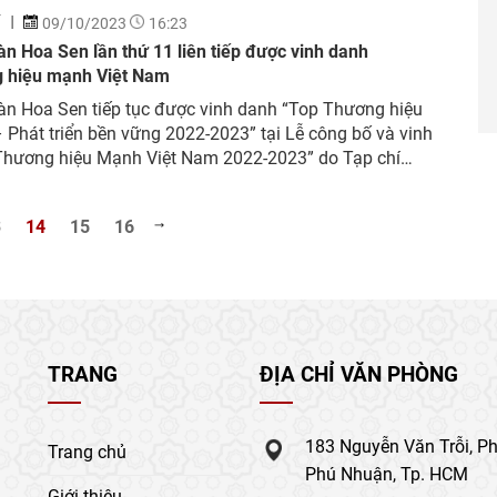
Í
09/10/2023
16:23
n Hoa Sen lần thứ 11 liên tiếp được vinh danh
 hiệu mạnh Việt Nam
àn Hoa Sen tiếp tục được vinh danh “Top Thương hiệu
Phát triển bền vững 2022-2023” tại Lễ công bố và vinh
Thương hiệu Mạnh Việt Nam 2022-2023” do Tạp chí
ế Việt Nam – VnEconomy – Vietnam Economic Times tổ
ây là lần thứ 11 liên tiếp Tập...
3
14
15
16
TRANG
ĐỊA CHỈ VĂN PHÒNG
183 Nguyễn Văn Trỗi, P
Trang chủ
Phú Nhuận, Tp. HCM
Giới thiệu