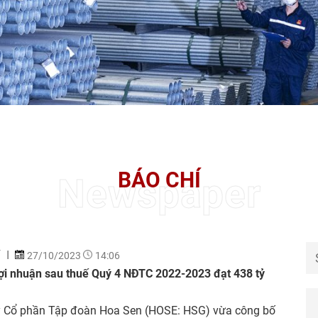
BÁO CHÍ
Newspaper
Í
27/10/2023
14:06
ợi nhuận sau thuế Quý 4 NĐTC 2022-2023 đạt 438 tỷ
y Cổ phần Tập đoàn Hoa Sen (HOSE: HSG) vừa công bố