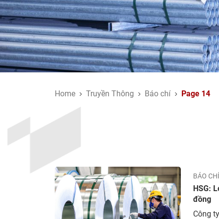
Home
Truyền Thông
Báo chí
Page 14
BÁO CH
HSG: L
đồng
Công t