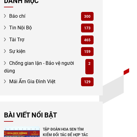
DANH MỤC
Báo chí
300
Tin Nội Bộ
173
Tài Trợ
465
Sự kiện
159
Chống gian lận - Bảo vệ người
2
dùng
Mái Ấm Gia Đình Việt
129
BÀI VIẾT NỔI BẬT
TẬP ĐOÀN HOA SEN TÌM
KIẾM ĐỐI TÁC ĐỂ HỢP TÁC