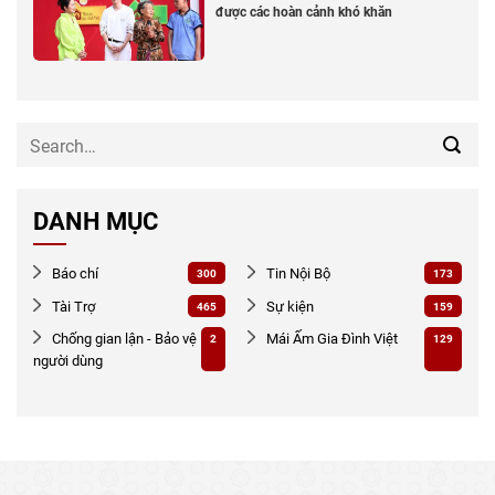
được các hoàn cảnh khó khăn
DANH MỤC
Báo chí
Tin Nội Bộ
300
173
Tài Trợ
Sự kiện
465
159
Chống gian lận - Bảo vệ
Mái Ấm Gia Đình Việt
2
129
người dùng