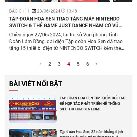
BÁO CHÍ
28/06/2024
13:48
TẬP ĐOÀN HOA SEN TRAO TẶNG MÁY NINTENDO
SWITCH & THẺ GAME JUST DANCE NHẰM CỔ VŨ
TINH THẦN YÊU THÍCH NHẢY MÚA CHO THANH
Chiều ngày 27/06/2024, tại trụ sở Văn phòng Tỉnh
THIẾU NIÊN TỈNH LÂM ĐỒNG
Đoàn Lâm Đồng, đại diện Tập đoàn Hoa Sen đã trao
tặng 15 thiết bị điện tử NINTENDO SWITCH kèm thẻ
game JUST DANCE cho Tỉnh Đoàn Tỉnh Lâm Đồng nói
chung, các Huyện, Thành Đoàn, Đoàn trực thuộc nói
2
3
4
5
6
riêng, với mong muốn tiếp tục...
BÀI VIẾT NỔI BẬT
TẬP ĐOÀN HOA SEN TÌM KIẾM ĐỐI TÁC
ĐỂ HỢP TÁC PHÁT TRIỂN HỆ THỐNG
SIÊU THỊ HOA SEN HOME
Tập đoàn Hoa Sen: 22 năm khẳng định