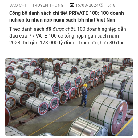
BÁO CHÍ
TRUYỀN THÔNG
15/08/2024
15:18
Công bố danh sách chi tiết PRIVATE 100: 100 doanh
nghiệp tư nhân nộp ngân sách lớn nhất Việt Nam
Theo danh sách đã được chốt, 100 doanh nghiệp dẫn
đầu của PRIVATE 100 có tổng nộp ngân sách năm
2023 đạt gần 173.000 tỷ đồng. Trong đó, hơn 30 đơn
vị có số nộp ở mức nghìn tỷ trở lên. Tập đoàn Hoa Sen
đứng thứ 33 với mức nộp ngân sách là 1,041.9...