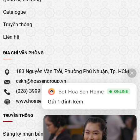
Catalogue
Truyền thông
Liên hệ
ĐỊA CHỈ VĂN PHÒNG
183 Nguyễn Văn Trỗi, Phường Phú Nhuận, Tp. HCM
cskh@hoasengroup.vn
(028) 39990 111
Bot Hoa Sen Home
ONLINE
www.hoasengroup.vn
Gửi 1 đính kèm
TRUYỀN THÔNG
Đăng ký nhận bản tin của chúng tôi để nhận bản cập nhật &