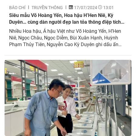
BÁO CHÍ
TRUYỀN THÔNG
17/07/2024
13:01
Siêu mẫu Võ Hoàng Yến, Hoa hậu H’Hen Niê, Kỳ
Duyên… cùng dàn người đẹp lan tỏa thông điệp tích
cực thông qua Mái ấm gia đình Việt
Nhiều Hoa hậu, Á hậu Việt như Võ Hoàng Yến, H’Hen
Niê, Ngọc Châu, Ngọc Diễm, Bùi Xuân Hạnh, Huỳnh
Phạm Thủy Tiên, Nguyễn Cao Kỳ Duyên ghi dấu ấn
trong chương trình Mái ấm gia đình Việt. Gần 2 năm
ghi hình và phát sóng, chương trình Mái ấm gia đình
Việt với sự...