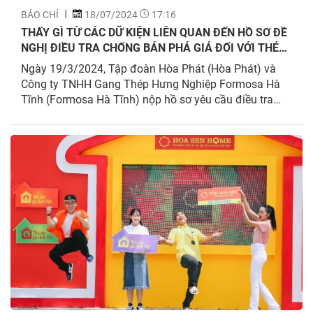
BÁO CHÍ
18/07/2024
17:16
THẤY GÌ TỪ CÁC DỮ KIỆN LIÊN QUAN ĐẾN HỒ SƠ ĐỀ
NGHỊ ĐIỀU TRA CHỐNG BÁN PHÁ GIÁ ĐỐI VỚI THÉP
CÁN NÓNG NHẬP KHẨU TỪ TRUNG QUỐC VÀ ẤN ĐỘ?
Ngày 19/3/2024, Tập đoàn Hòa Phát (Hòa Phát) và
Công ty TNHH Gang Thép Hưng Nghiệp Formosa Hà
Tĩnh (Formosa Hà Tĩnh) nộp hồ sơ yêu cầu điều tra
chống bán phá giá đối với sản phẩm thép cán nóng
(HRC) nhập khẩu từ Trung Quốc và Ấn Độ vào Việt
Nam. Vụ việc này...