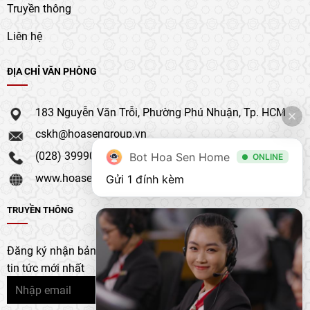
Truyền thông
Liên hệ
ĐỊA CHỈ VĂN PHÒNG
183 Nguyễn Văn Trỗi, Phường Phú Nhuận, Tp. HCM
cskh@hoasengroup.vn
(028) 39990 111
Bot Hoa Sen Home
ONLINE
www.hoasengroup.vn
Gửi 1 đính kèm
TRUYỀN THÔNG
Đăng ký nhận bản tin của chúng tôi để nhận bản cập nhật &
tin tức mới nhất