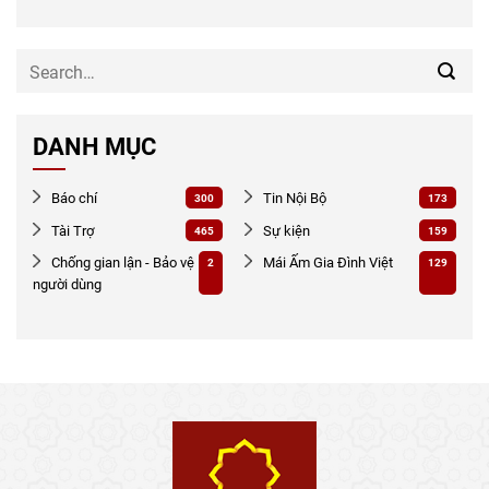
DANH MỤC
Báo chí
Tin Nội Bộ
300
173
Tài Trợ
Sự kiện
465
159
Chống gian lận - Bảo vệ
Mái Ấm Gia Đình Việt
2
129
người dùng