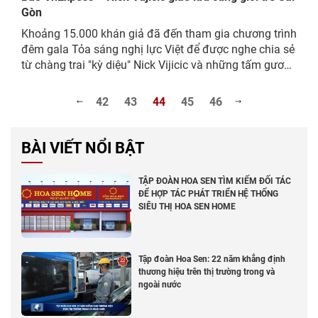
Gòn
Khoảng 15.000 khán giả đã đến tham gia chương trình
đêm gala Tỏa sáng nghị lực Việt để được nghe chia sẻ
từ chàng trai "kỳ diệu" Nick Vijicic và những tấm gương
nghị lực Việt.
42
43
44
45
46
BÀI VIẾT NỔI BẬT
TẬP ĐOÀN HOA SEN TÌM KIẾM ĐỐI TÁC
ĐỂ HỢP TÁC PHÁT TRIỂN HỆ THỐNG
SIÊU THỊ HOA SEN HOME
Tập đoàn Hoa Sen: 22 năm khẳng định
thương hiệu trên thị trường trong và
ngoài nước