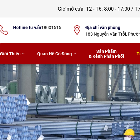
Giờ mở cửa:
T2 - T6: 8:00 - 17:00 / T7
Hotline tư vấn
18001515
Địa chỉ văn phòng
183 Nguyễn Văn Trỗi, Phư
Sản Phẩm
Giới Thiệu
Quan Hệ Cổ Đông
T
& Kênh Phân Phối