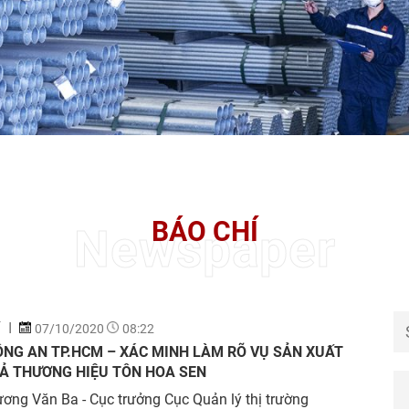
BÁO CHÍ
Newspaper
Í
07/10/2020
08:22
ÔNG AN TP.HCM – XÁC MINH LÀM RÕ VỤ SẢN XUẤT
IẢ THƯƠNG HIỆU TÔN HOA SEN
ơng Văn Ba - Cục trưởng Cục Quản lý thị trường