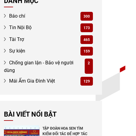
DANH MỤC
Báo chí
300
Tin Nội Bộ
173
Tài Trợ
465
Sự kiện
159
Chống gian lận - Bảo vệ người
2
dùng
Mái Ấm Gia Đình Việt
129
BÀI VIẾT NỔI BẬT
TẬP ĐOÀN HOA SEN TÌM
KIẾM ĐỐI TÁC ĐỂ HỢP TÁC