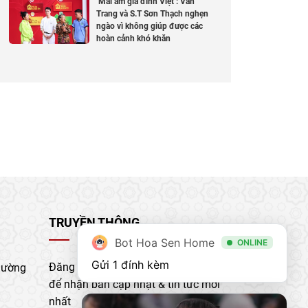
‘Mái ấm gia đình Việt’: Vân
Trang và S.T Sơn Thạch nghẹn
ngào vì không giúp được các
hoàn cảnh khó khăn
TRUYỀN THÔNG
Bot Hoa Sen Home
ONLINE
Gửi 1 đính kèm
Đăng ký nhận bản tin của chúng tôi
hường
để nhận bản cập nhật & tin tức mới
nhất