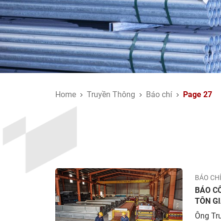
Home
Truyền Thông
Báo chí
Page 27
BÁO CH
BÁO C
TÔN G
Ông Trư