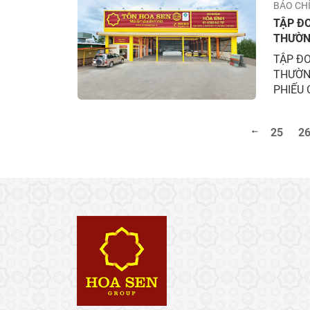
BÁO CH
TẬP Đ
THƯỜN
PHIẾU 
TẬP ĐO
THƯỜN
PHIẾU 
25
2