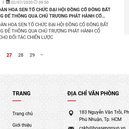
Í
02/07/2020
09:50
OÀN HOA SEN TỔ CHỨC ĐẠI HỘI ĐỒNG CỔ ĐÔNG BẤT
G ĐỂ THÔNG QUA CHỦ TRƯƠNG PHÁT HÀNH CỔ
CHO ĐỐI TÁC CHIẾN LƯỢC
ÀN HOA SEN TỔ CHỨC ĐẠI HỘI ĐỒNG CỔ ĐÔNG BẤT
G ĐỂ THÔNG QUA CHỦ TRƯƠNG PHÁT HÀNH CỔ
CHO ĐỐI TÁC CHIẾN LƯỢC
6
27
28
29
TRANG
ĐỊA CHỈ VĂN PHÒNG
183 Nguyễn Văn Trỗi, P
Trang chủ
Phú Nhuận, Tp. HCM
Giới thiệu
cskh@hoasengroup.vn