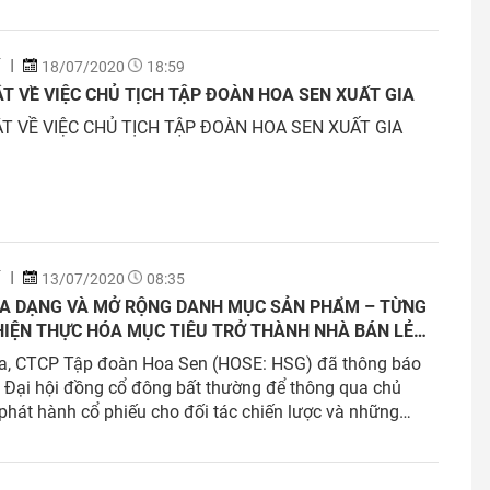
Í
18/07/2020
18:59
T VỀ VIỆC CHỦ TỊCH TẬP ĐOÀN HOA SEN XUẤT GIA
T VỀ VIỆC CHỦ TỊCH TẬP ĐOÀN HOA SEN XUẤT GIA
Í
13/07/2020
08:35
ĐA DẠNG VÀ MỞ RỘNG DANH MỤC SẢN PHẨM – TỪNG
HIỆN THỰC HÓA MỤC TIÊU TRỞ THÀNH NHÀ BÁN LẺ
IỆU XÂY DỰNG HÀNG ĐẦU VIỆT NAM
a, CTCP Tập đoàn Hoa Sen (HOSE: HSG) đã thông báo
 Đại hội đồng cổ đông bất thường để thông qua chủ
phát hành cổ phiếu cho đối tác chiến lược và những
ớng chiến lược phát triển HSG trong tương lai để mang
ng lợi ích tốt nhất...