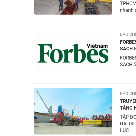
TPHCM v
nhanh c
thương
BÁO CH
FORBE
SÁCH 
FORBE
SÁCH 5
BÁO CH
TRUYỀ
TĂNG 
KHẨU 
TẬP Đ
ĐẠI DỊ
LỤC