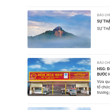
BÁO CH
SỰ THẬ
SỰ THẬ
BÁO CH
HSG: 
BƯỚC 
VẬT L
Vừa qu
tổ chức
trương 
định hư
đến nhữ