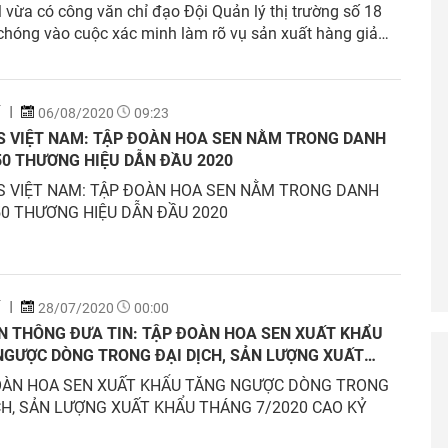
ừa có công văn chỉ đạo Đội Quản lý thị trường số 18
hóng vào cuộc xác minh làm rõ vụ sản xuất hàng giả
 hiệu Tôn Hoa Sen
Í
06/08/2020
09:23
S VIỆT NAM: TẬP ĐOÀN HOA SEN NẰM TRONG DANH
50 THƯƠNG HIỆU DẪN ĐẦU 2020
S VIỆT NAM: TẬP ĐOÀN HOA SEN NẰM TRONG DANH
0 THƯƠNG HIỆU DẪN ĐẦU 2020
Í
28/07/2020
00:00
N THÔNG ĐƯA TIN: TẬP ĐOÀN HOA SEN XUẤT KHẨU
NGƯỢC DÒNG TRONG ĐẠI DỊCH, SẢN LƯỢNG XUẤT
THÁNG 7/2020 CAO KỶ LỤC
OÀN HOA SEN XUẤT KHẨU TĂNG NGƯỢC DÒNG TRONG
CH, SẢN LƯỢNG XUẤT KHẨU THÁNG 7/2020 CAO KỶ