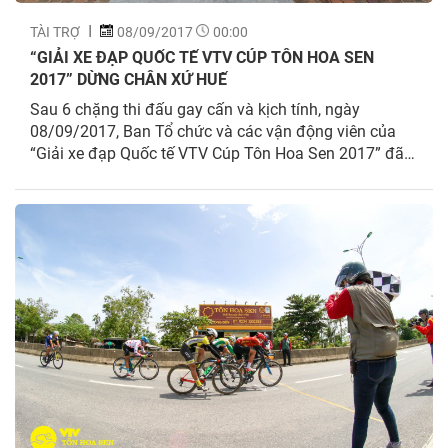
TÀI TRỢ
08/09/2017
00:00
“GIẢI XE ĐẠP QUỐC TẾ VTV CÚP TÔN HOA SEN
2017” DỪNG CHÂN XỨ HUẾ
Sau 6 chặng thi đấu gay cấn và kịch tính, ngày
08/09/2017, Ban Tổ chức và các vận động viên của
“Giải xe đạp Quốc tế VTV Cúp Tôn Hoa Sen 2017” đã
có một ngày nghỉ ngơi và tham quan thành phố Huế
xinh đẹp.