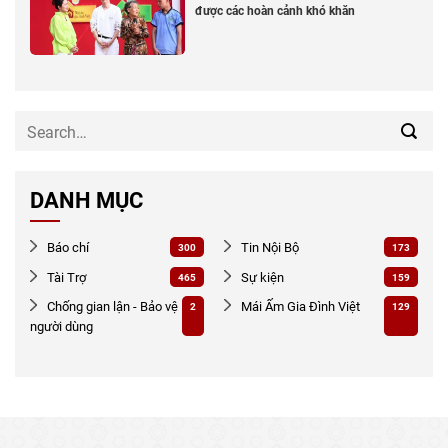
được các hoàn cảnh khó khăn
DANH MỤC
Báo chí
Tin Nội Bộ
300
173
Tài Trợ
Sự kiện
465
159
Chống gian lận - Bảo vệ
Mái Ấm Gia Đình Việt
2
129
người dùng