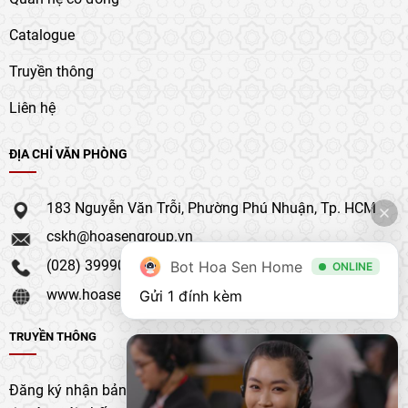
Catalogue
Truyền thông
Liên hệ
ĐỊA CHỈ VĂN PHÒNG
183 Nguyễn Văn Trỗi, Phường Phú Nhuận, Tp. HCM
cskh@hoasengroup.vn
(028) 39990 111
Bot Hoa Sen Home
ONLINE
www.hoasengroup.vn
Gửi 1 đính kèm
TRUYỀN THÔNG
Đăng ký nhận bản tin của chúng tôi để nhận bản cập nhật &