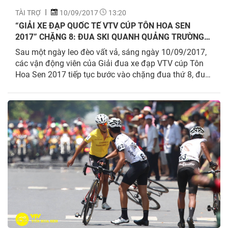
TÀI TRỢ
10/09/2017
13:20
“GIẢI XE ĐẠP QUỐC TẾ VTV CÚP TÔN HOA SEN
2017” CHẶNG 8: ĐUA SKI QUANH QUẢNG TRƯỜNG
24 THÁNG 3 – THÀNH PHỐ TAM KỲ NHỮNG VÒNG
Sau một ngày leo đèo vất vả, sáng ngày 10/09/2017,
ĐUA GAY CẤN
các vận động viên của Giải đua xe đạp VTV cúp Tôn
Hoa Sen 2017 tiếp tục bước vào chặng đua thứ 8, đua
ski quanh quảng trường 24 tháng 3 thành phố Tam Kỳ
với tổng chiều dài đường đua 50km.