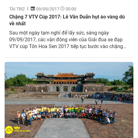
TÀI TRỢ
09/09/2017
00:00
Chặng 7 VTV Cúp 2017: Lê Văn Duẩn hụt áo vàng dù
về nhất
Sau một ngày tạm nghỉ để lấy sức, sáng ngày
09/09/2017, các vận động viên của Giải đua xe đạp
VTV cúp Tôn Hoa Sen 2017 tiếp tục bước vào chặng
đua thứ 7 với lộ trình từ Huế đến Tam Kỳ với tổng
chiều dài đường đua 160km. Đây được đánh giá là
một trong số những chặng đua khắc nghiệt nhất trong
hành trình xuyên Việt.