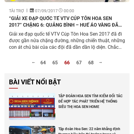
TÀI TRỢ
07/09/2017
00:00
“GIẢI XE ĐẠP QUỐC TẾ VTV CÚP TÔN HOA SEN
2017” CHẶNG 6: QUẢNG BÌNH – HUẾ ÁO VÀNG ĐÃ
ĐỔI CHỦ
Giải xe đạp quốc tế VTV Cúp Tôn Hoa Sen 2017 đã đi
được gần nửa chặng đường, những chiến thuật, những
con át chủ bài của các đội đã dần dần lộ diện. Chắc
chắn các chặng đua tiếp theo sẽ cực kỳ gay cấn và
nhiều diễn biến bất ngờ. Ngày 07/09/2017, các tay
64
65
66
67
68
đua của giải đấu đã bước vào chặng 6 với lộ trình
158km từ Quảng Bình đến Huế.
BÀI VIẾT NỔI BẬT
TẬP ĐOÀN HOA SEN TÌM KIẾM ĐỐI TÁC
ĐỂ HỢP TÁC PHÁT TRIỂN HỆ THỐNG
SIÊU THỊ HOA SEN HOME
Tập đoàn Hoa Sen: 22 năm khẳng định