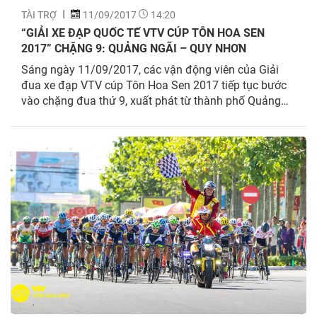
TÀI TRỢ
11/09/2017
14:20
“GIẢI XE ĐẠP QUỐC TẾ VTV CÚP TÔN HOA SEN
2017” CHẶNG 9: QUẢNG NGÃI – QUY NHƠN
Sáng ngày 11/09/2017, các vận động viên của Giải
đua xe đạp VTV cúp Tôn Hoa Sen 2017 tiếp tục bước
vào chặng đua thứ 9, xuất phát từ thành phố Quảng
Ngãi đi thành phố Quy Nhơn với quãng đường dài
170km. Đây cũng là chặng đua dài nhất của giải đua
xe đạp VTV cúp Tôn Hoa Sen năm nay.