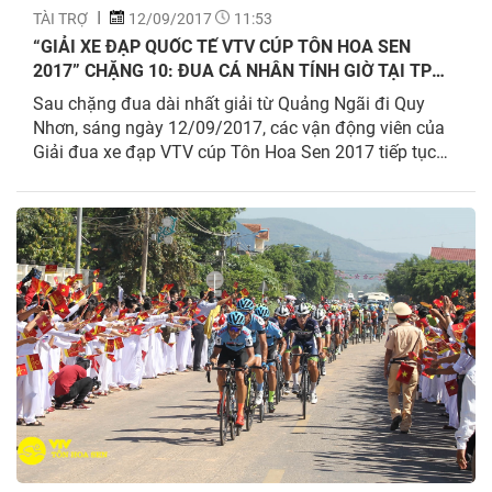
TÀI TRỢ
12/09/2017
11:53
“GIẢI XE ĐẠP QUỐC TẾ VTV CÚP TÔN HOA SEN
2017” CHẶNG 10: ĐUA CÁ NHÂN TÍNH GIỜ TẠI TP
QUY NHƠN THẦN TỐC PHÂN TRANH
Sau chặng đua dài nhất giải từ Quảng Ngãi đi Quy
Nhơn, sáng ngày 12/09/2017, các vận động viên của
Giải đua xe đạp VTV cúp Tôn Hoa Sen 2017 tiếp tục
bước vào chặng đua thứ 10, chặng đua cá nhân tính
giờ chạy dọc bờ biển thành phố Quy Nhơn từ đường
Xuân Diệu và kết thúc tại quảng trường Nguyễn Tất
Thành với độ dài 10km.