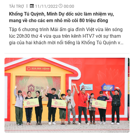
TÀI TRỢ
11/11/2022
00:00
Khổng Tú Quỳnh, Minh Dự dốc sức làm nhiệm vụ,
mang về cho các em nhỏ mồ côi 80 triệu đồng
Tập 6 chương trình Mái ấm gia đình Việt vừa lên sóng
lúc 20h30 thứ 4 vừa qua trên kênh HTV7 với sự tham
gia của hai khách mời nổi tiếng là Khổng Tú Quỳnh và
Minh Dự. Tuần này, khách mời sẽ cùng nhau giúp đỡ
cho 3 hoàn cảnh của các bé: Huỳnh...