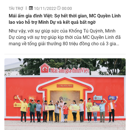
TÀI TRỢ
10/11/2022
00:00
Mái ấm gia đình Việt: Sợ hết thời gian, MC Quyền Linh
lao vào hỗ trợ Minh Dự và kết quả bất ngờ
Như vậy, với sự giúp sức của Khổng Tú Quỳnh, Minh
Dự cùng với sự trợ giúp kịp thời của MC Quyền Linh đã
mang về tổng giải thưởng 80 triệu đồng cho cả 3 gia
đình. Bên cạnh đó, hai khách mời quyết định tặng
thêm cho gia đình bé Loan Phụng 5 triệu...