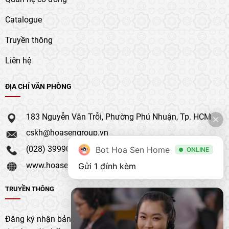
Catalogue
Truyền thông
Liên hệ
ĐỊA CHỈ VĂN PHÒNG
183 Nguyễn Văn Trỗi, Phường Phú Nhuận, Tp. HCM
cskh@hoasengroup.vn
(028) 39990 111
Bot Hoa Sen Home
ONLINE
www.hoasengroup.vn
Gửi 1 đính kèm
TRUYỀN THÔNG
Đăng ký nhận bản tin của chúng tôi để nhận bản cập nhật &