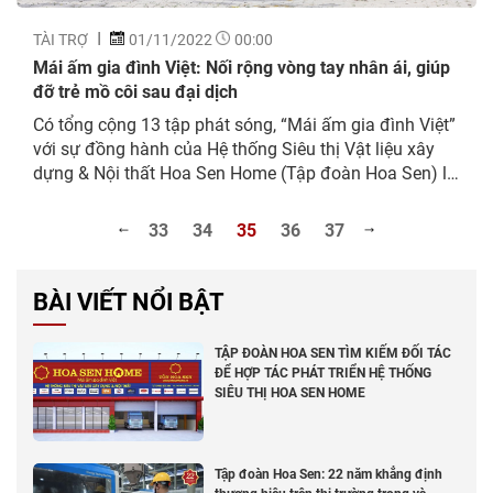
TÀI TRỢ
01/11/2022
00:00
Mái ấm gia đình Việt: Nối rộng vòng tay nhân ái, giúp
đỡ trẻ mồ côi sau đại dịch
Có tổng cộng 13 tập phát sóng, “Mái ấm gia đình Việt”
với sự đồng hành của Hệ thống Siêu thị Vật liệu xây
dựng & Nội thất Hoa Sen Home (Tập đoàn Hoa Sen) là
một trong những dự án vì cộng đồng với giá trị nhân
văn sâu sắc. Chương trình ra đời...
33
34
35
36
37
BÀI VIẾT NỔI BẬT
TẬP ĐOÀN HOA SEN TÌM KIẾM ĐỐI TÁC
ĐỂ HỢP TÁC PHÁT TRIỂN HỆ THỐNG
SIÊU THỊ HOA SEN HOME
Tập đoàn Hoa Sen: 22 năm khẳng định