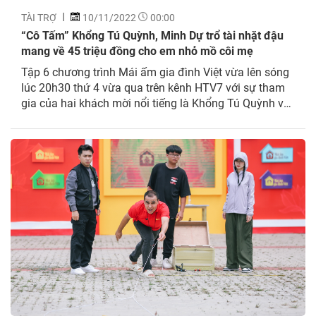
TÀI TRỢ
10/11/2022
00:00
“Cô Tấm” Khổng Tú Quỳnh, Minh Dự trổ tài nhặt đậu
mang về 45 triệu đồng cho em nhỏ mồ côi mẹ
Tập 6 chương trình Mái ấm gia đình Việt vừa lên sóng
lúc 20h30 thứ 4 vừa qua trên kênh HTV7 với sự tham
gia của hai khách mời nổi tiếng là Khổng Tú Quỳnh và
Minh Dự. Tuần này, khách mời sẽ cùng nhau giúp đỡ
cho 3 hoàn cảnh của các bé: Huỳnh...