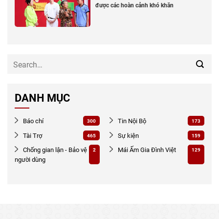
được các hoàn cảnh khó khăn
DANH MỤC
Báo chí
Tin Nội Bộ
300
173
Tài Trợ
Sự kiện
465
159
Chống gian lận - Bảo vệ
Mái Ấm Gia Đình Việt
2
129
người dùng