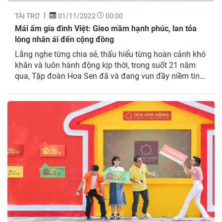
TÀI TRỢ
01/11/2022
00:00
Mái ấm gia đình Việt: Gieo mầm hạnh phúc, lan tỏa
lòng nhân ái đến cộng đồng
Lắng nghe từng chia sẻ, thấu hiểu từng hoàn cảnh khó
khăn và luôn hành động kịp thời, trong suốt 21 năm
qua, Tập đoàn Hoa Sen đã và đang vun đầy niềm tin
cho hàng triệu người dân Việt Nam bằng sự tận tâm
trong kinh doanh và tích cực trong các hoạt động vì
cộng đồng.