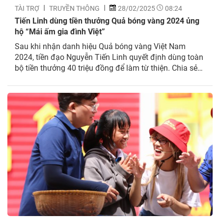
TÀI TRỢ
TRUYỀN THÔNG
28/02/2025
08:24
Tiến Linh dùng tiền thưởng Quả bóng vàng 2024 ủng
hộ “Mái ấm gia đình Việt”
Sau khi nhận danh hiệu Quả bóng vàng Việt Nam
2024, tiền đạo Nguyễn Tiến Linh quyết định dùng toàn
bộ tiền thưởng 40 triệu đồng để làm từ thiện. Chia sẻ
trên trang cá nhân, Nguyễn Tiến Linh viết: “Tôi là người
hạnh phúc nhất đêm nay. Và công danh là để cống
hiến....