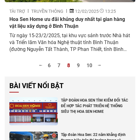
TÀI TRỢ
TRUYỀN THÔNG
12/02/2025
13:25
Hoa Sen Home ưu đãi khủng duy nhất tại gian hàng
vật liệu xây dựng ở Bình Thuận
Từ ngày 15-23/2/2025, tại khu vực sảnh trước Nhà hát
và Triển lãm Văn hóa Nghệ thuật tỉnh Bình Thuận
(đường Nguyễn Tất Thành, TP Phan Thiết, tỉnh Bình
Thuận); Hệ thống Siêu thị Vật liệu Xây dựng (VLXD) &
Nội thất Hoa Sen Home sẽ tổ chức gian hàng trưng
6
7
8
9
10
bày, giới thiệu các sản...
BÀI VIẾT NỔI BẬT
TẬP ĐOÀN HOA SEN TÌM KIẾM ĐỐI TÁC
ĐỂ HỢP TÁC PHÁT TRIỂN HỆ THỐNG
SIÊU THỊ HOA SEN HOME
Tập đoàn Hoa Sen: 22 năm khẳng định