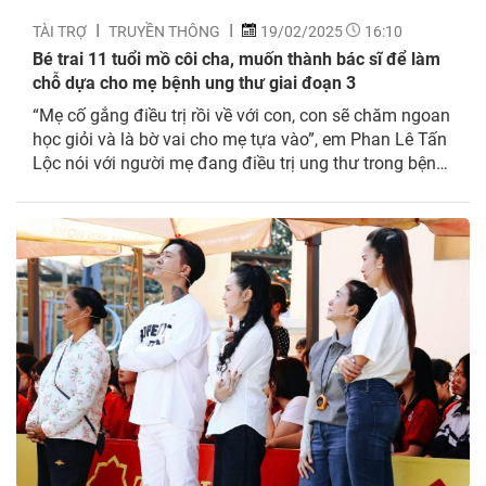
TÀI TRỢ
TRUYỀN THÔNG
19/02/2025
16:10
Bé trai 11 tuổi mồ côi cha, muốn thành bác sĩ để làm
chỗ dựa cho mẹ bệnh ung thư giai đoạn 3
“Mẹ cố gắng điều trị rồi về với con, con sẽ chăm ngoan
học giỏi và là bờ vai cho mẹ tựa vào”, em Phan Lê Tấn
Lộc nói với người mẹ đang điều trị ung thư trong bệnh
viện. Cha mất sớm nên em luôn lo lắng rằng mẹ cũng
sẽ mất đi vì...