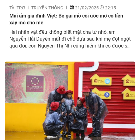
TÀI TRỢ
TRUYỀN THÔNG
21/02/2025
22:15
Mái ấm gia đình Việt: Bé gái mồ côi ước mơ có tiền
xây mộ cho mẹ
Hai nhân vật đều không biết mặt cha từ nhỏ, em
Nguyễn Hải Duyên mất đi chỗ dựa sau khi mẹ đột ngột
qua đời, còn Nguyễn Thị Nhi cũng hiếm khi có được sự
quan tâm từ gia đình vì mẹ em bị bệnh tâm thần. Hoàn
cảnh đặc biệt của hai bé gái...