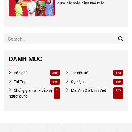
được các hoàn cảnh khó khăn
DANH MỤC
Báo chí
Tin Nội Bộ
300
173
Tài Trợ
Sự kiện
465
159
Chống gian lận - Bảo vệ
Mái Ấm Gia Đình Việt
2
129
người dùng