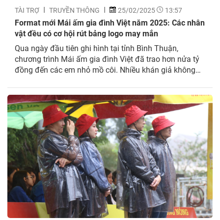
TÀI TRỢ
TRUYỀN THÔNG
25/02/2025
13:57
Format mới Mái ấm gia đình Việt năm 2025: Các nhân
vật đều có cơ hội rút bảng logo may mắn
Qua ngày đầu tiên ghi hình tại tỉnh Bình Thuận,
chương trình Mái ấm gia đình Việt đã trao hơn nửa tỷ
đồng đến các em nhỏ mồ côi. Nhiều khán giả không
giấu được sự xúc động khi cả 3 nhân vật tham gia đều
có cơ hội rút bảng logo tiền thưởng theo...