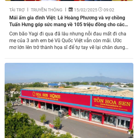
TÀI TRỢ
TRUYỀN THÔNG
15/02/2025
09:02
Mái ấm gia đình Việt: Lê Hoàng Phương và vợ chồng
Tuấn Hưng góp sức mang về 105 triệu đồng cho các
em nhỏ mồ côi
Cơn bão Yagi đi qua đã lâu nhưng nỗi đau mất đi cha
mẹ của 3 anh em bé Vũ Quốc Việt vẫn còn mãi. Ước
mơ lớn lên trở thành họa sĩ để tự tay vẽ lại chân dung
cha mẹ của em khiến vợ chồng ca sĩ Tuấn Hưng xúc
động. Tập 121...