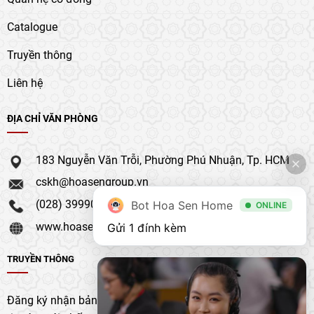
Catalogue
Truyền thông
Liên hệ
ĐỊA CHỈ VĂN PHÒNG
183 Nguyễn Văn Trỗi, Phường Phú Nhuận, Tp. HCM
cskh@hoasengroup.vn
(028) 39990 111
Bot Hoa Sen Home
ONLINE
www.hoasengroup.vn
Gửi 1 đính kèm
TRUYỀN THÔNG
Đăng ký nhận bản tin của chúng tôi để nhận bản cập nhật &