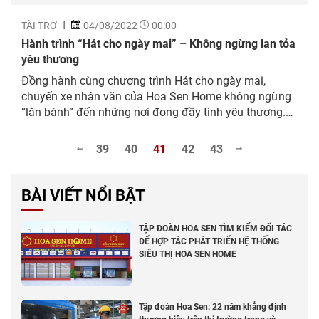
TÀI TRỢ
04/08/2022
00:00
Hành trình “Hát cho ngày mai” – Không ngừng lan tỏa
yêu thương
Đồng hành cùng chương trình Hát cho ngày mai,
chuyến xe nhân văn của Hoa Sen Home không ngừng
“lăn bánh” đến những nơi đong đầy tình yêu thương.
Trên chuyến xe ấy, mỗi thí sinh là một “hành khách
đặc biệt”, kể câu chuyện đầy xúc cảm về những nghĩa
39
40
41
42
43
cử cao đẹp, đức hi sinh và trái tim nhiệt huyết trong
giai đoạn đất nước oằn mình chống dịch.
BÀI VIẾT NỔI BẬT
TẬP ĐOÀN HOA SEN TÌM KIẾM ĐỐI TÁC
ĐỂ HỢP TÁC PHÁT TRIỂN HỆ THỐNG
SIÊU THỊ HOA SEN HOME
Tập đoàn Hoa Sen: 22 năm khẳng định