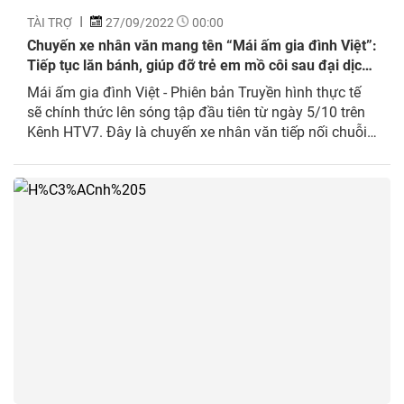
TÀI TRỢ
27/09/2022
00:00
Chuyến xe nhân văn mang tên “Mái ấm gia đình Việt”:
Tiếp tục lăn bánh, giúp đỡ trẻ em mồ côi sau đại dịch
Covid-19
Mái ấm gia đình Việt - Phiên bản Truyền hình thực tế
sẽ chính thức lên sóng tập đầu tiên từ ngày 5/10 trên
Kênh HTV7. Đây là chuyến xe nhân văn tiếp nối chuỗi
hành trình thiện nguyện mang tên Mái ấm gia đình
Việt do Tập đoàn Hoa Sen phối hợp cùng Báo Công an
TP.HCM tổ chức thường niên hơn 10 năm qua, nhằm
giúp đỡ trẻ em có hoàn cảnh đặc biệt ở các mái ấm,
nhà mở, trường giáo dưỡng...