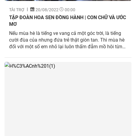
TÀI TRỢ
20/08/2022
00:00
TẬP ĐOÀN HOA SEN ĐỒNG HÀNH | CON CHỮ VÀ ƯỚC
MƠ
Nếu mùa hè là tiếng ve vang cả một góc trời, là tiếng
cười đùa của nhưng đứa trẻ thật giòn tan. Thì mùa hè
đối với một số em nhỏ lại luôn thấm đẫm mồ hôi từng
ngày đi làm phụ người thân trong gia đình mình.
Nhưng những việc ấy lại mang về...