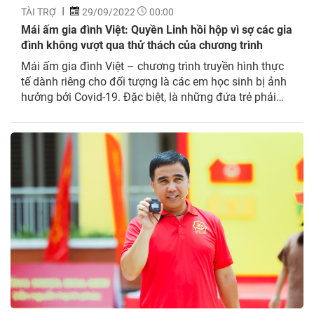
TÀI TRỢ
29/09/2022
00:00
Mái ấm gia đình Việt: Quyền Linh hồi hộp vì sợ các gia
đình không vượt qua thử thách của chương trình
Mái ấm gia đình Việt – chương trình truyền hình thực
tế dành riêng cho đối tượng là các em học sinh bị ảnh
hưởng bởi Covid-19. Đặc biệt, là những đứa trẻ phải
sớm chịu mất mát, thiếu thốn tình cảm vì bị đại dịch
cướp đi cha mẹ. Là người “cầm trịch” chương...