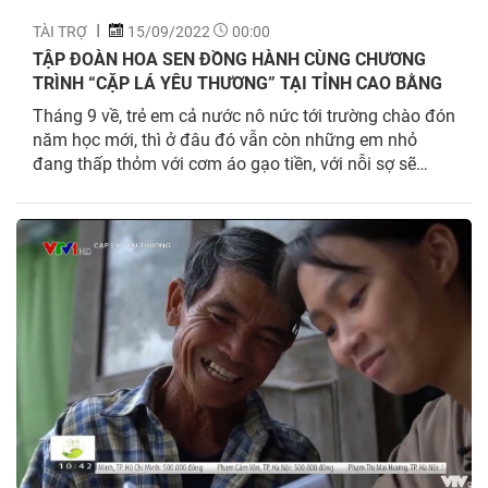
TÀI TRỢ
15/09/2022
00:00
TẬP ĐOÀN HOA SEN ĐỒNG HÀNH CÙNG CHƯƠNG
TRÌNH “CẶP LÁ YÊU THƯƠNG” TẠI TỈNH CAO BẰNG
Tháng 9 về, trẻ em cả nước nô nức tới trường chào đón
năm học mới, thì ở đâu đó vẫn còn những em nhỏ
đang thấp thỏm với cơm áo gạo tiền, với nỗi sợ sẽ
không thể đến trường vì hoàn cảnh gia đình quá nghèo
khó. Và Triệu Thị Mến, cô học...