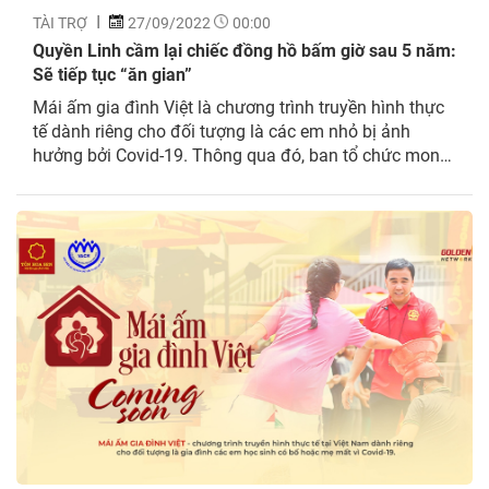
TÀI TRỢ
27/09/2022
00:00
Quyền Linh cầm lại chiếc đồng hồ bấm giờ sau 5 năm:
Sẽ tiếp tục “ăn gian”
Mái ấm gia đình Việt là chương trình truyền hình thực
tế dành riêng cho đối tượng là các em nhỏ bị ảnh
hưởng bởi Covid-19. Thông qua đó, ban tổ chức mong
muốn giúp đỡ những khó khăn, mang đến cho các em
một sân chơi lành mạnh, xoa dịu nỗi đau trong cuộc...