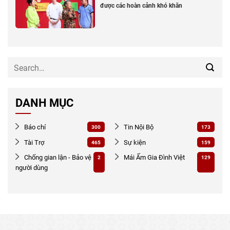
được các hoàn cảnh khó khăn
DANH MỤC
Báo chí
Tin Nội Bộ
300
173
Tài Trợ
Sự kiện
465
159
Chống gian lận - Bảo vệ
Mái Ấm Gia Đình Việt
2
129
người dùng