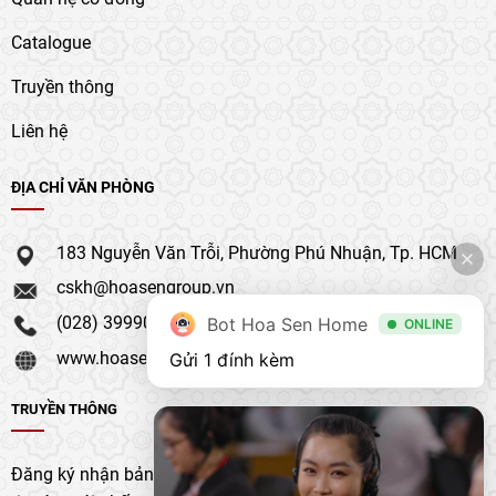
Catalogue
Truyền thông
Liên hệ
ĐỊA CHỈ VĂN PHÒNG
183 Nguyễn Văn Trỗi, Phường Phú Nhuận, Tp. HCM
cskh@hoasengroup.vn
(028) 39990 111
Bot Hoa Sen Home
ONLINE
www.hoasengroup.vn
Gửi 1 đính kèm
TRUYỀN THÔNG
Đăng ký nhận bản tin của chúng tôi để nhận bản cập nhật &