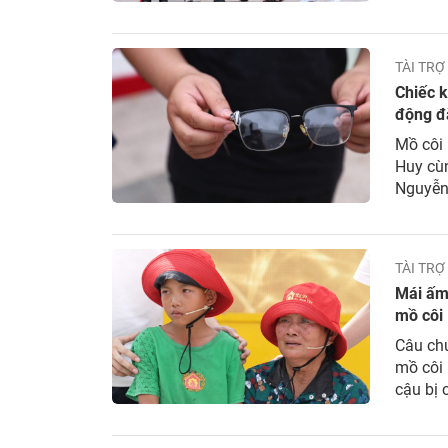
đi biệt
TÀI TRỢ
Chiếc k
động đ
Mồ côi 
Huy cùn
Nguyễn
Dù thiế
hiểu...
TÀI TRỢ
Mái ấm 
mồ côi
Câu ch
mồ côi 
cậu bị 
Phước v