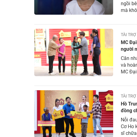
ngồi bê
mà khôn
và á hậ
Phạm Bả
TÀI TRỢ
MC Đại 
người 
Căn nhà
và hoà
MC Đại
khán gi
hiện tr
TÀI TRỢ
Hồ Tru
đồng c
Nỗi đau
Cơ Ho k
sĩ chữa