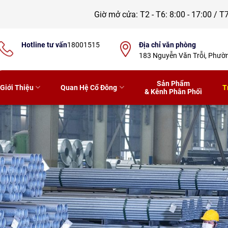
Giờ mở cửa:
T2 - T6: 8:00 - 17:00 / T7
Hotline tư vấn
18001515
Địa chỉ văn phòng
183 Nguyễn Văn Trỗi, Phư
Sản Phẩm
Giới Thiệu
Quan Hệ Cổ Đông
T
& Kênh Phân Phối