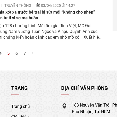
TRUYỀN THÔNG
03/04/2025
14:27
ĩa xót xa trước bé trai bị sứt môi “không cho phép”
n tự ti vì sợ mẹ buồn
ập 128 chương trình Mái ấm gia đình Việt, MC Đại
cùng Nam vương Tuấn Ngọc và Á hậu Quỳnh Anh xúc
i chứng kiến hoàn cảnh các em nhỏ mồ côi. Xuất hiện
ập 128 chương trình Mái ấm gia đình Việt, MC Đại
cùng Nam vương Tuấn Ngọc...
4
5
6
7
TRANG
ĐỊA CHỈ VĂN PHÒNG
183 Nguyễn Văn Trỗi, P
Trang chủ
Phú Nhuận, Tp. HCM
Giới thiệu