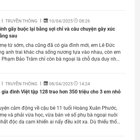
 tích nhiều năm, em Hầu K’ Văn Luận vẫn...
TRUYỀN THÔNG
10/04/2025
08:26
ính gãy buộc lại bằng sợi chỉ và câu chuyện gây xúc
ằng sau
mẹ từ sớm, cha cũng đã có gia đình mới, em Lê Đức
g anh trai khác cha sống nương tựa vào nhau, còn em
 Phạm Bảo Trâm chỉ còn bà ngoại là chỗ dựa duy nhất.
u thốn tình cảm từ rất sớm nhưng các em luôn rất
TRUYỀN THÔNG
08/04/2025
14:24
gia đình Việt tập 128 trao hơn 350 triệu cho 3 em nhỏ
uyện cảm động về cậu bé 11 tuổi Hoàng Xuân Phước,
mẹ và phải vừa học, vừa bán vé số phụ bà ngoại nuôi
chất độc da cam khiến ai nấy đều xót xa. Dù thiếu thốn,
ẫn luôn nỗ lực học tập, mơ ước trở thành bác sĩ...