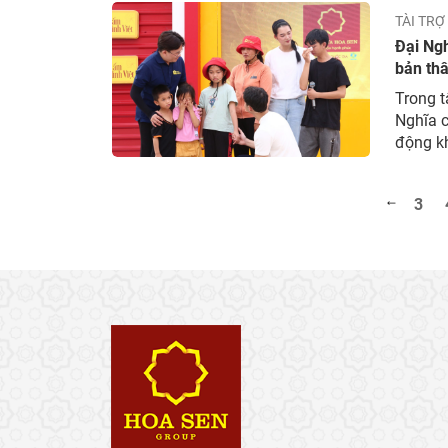
TÀI TRỢ
Đại Ngh
bản thâ
Trong t
Nghĩa 
động kh
trong t
Nghĩa 
3