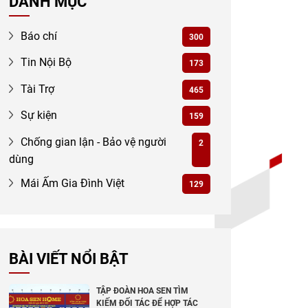
DANH MỤC
Báo chí
300
Tin Nội Bộ
173
Tài Trợ
465
Sự kiện
159
Chống gian lận - Bảo vệ người
2
dùng
Mái Ấm Gia Đình Việt
129
BÀI VIẾT NỔI BẬT
TẬP ĐOÀN HOA SEN TÌM
KIẾM ĐỐI TÁC ĐỂ HỢP TÁC