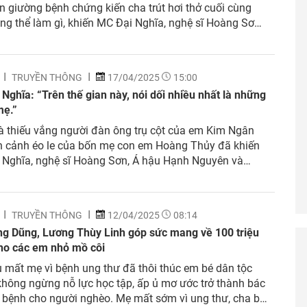
n giường bệnh chứng kiến cha trút hơi thở cuối cùng
g thể làm gì, khiến MC Đại Nghĩa, nghệ sĩ Hoàng Sơn
u Hạnh Nguyên bật khóc nức nở trên sân khấu. Em
o Ngọc (2015),...
TRUYỀN THÔNG
17/04/2025
15:00
Nghĩa: “Trên thế gian này, nói dối nhiều nhất là những
mẹ.”
 thiếu vắng người đàn ông trụ cột của em Kim Ngân
n cảnh éo le của bốn mẹ con em Hoàng Thủy đã khiến
 Nghĩa, nghệ sĩ Hoàng Sơn, Á hậu Hạnh Nguyên và
ả không khỏi xúc động, nhiều lầm lau nước mắt. Xuất
ong tập 130...
TRUYỀN THÔNG
12/04/2025
08:14
ng Dũng, Lương Thùy Linh góp sức mang về 100 triệu
ho các em nhỏ mồ côi
 mất mẹ vì bệnh ung thư đã thôi thúc em bé dân tộc
hông ngừng nỗ lực học tập, ấp ủ mơ ước trở thành bác
 bệnh cho người nghèo. Mẹ mất sớm vì ung thư, cha bỏ