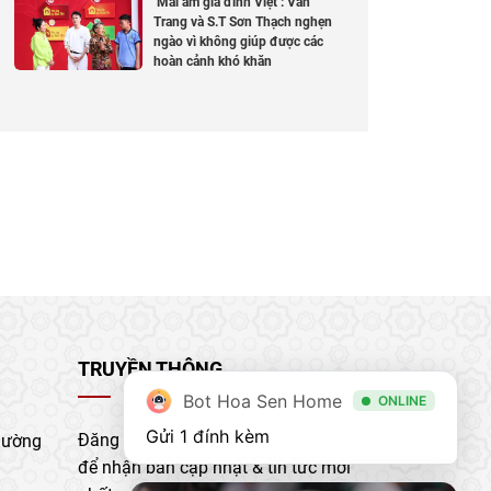
‘Mái ấm gia đình Việt’: Vân
Trang và S.T Sơn Thạch nghẹn
ngào vì không giúp được các
hoàn cảnh khó khăn
TRUYỀN THÔNG
Bot Hoa Sen Home
ONLINE
Gửi 1 đính kèm
Đăng ký nhận bản tin của chúng tôi
hường
để nhận bản cập nhật & tin tức mới