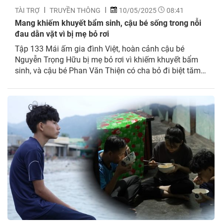
TÀI TRỢ
TRUYỀN THÔNG
10/05/2025
08:41
Mang khiếm khuyết bẩm sinh, cậu bé sống trong nỗi
đau dằn vặt vì bị mẹ bỏ rơi
Tập 133 Mái ấm gia đình Việt, hoàn cảnh cậu bé
Nguyễn Trọng Hữu bị mẹ bỏ rơi vì khiếm khuyết bẩm
sinh, và cậu bé Phan Văn Thiện có cha bỏ đi biệt tăm
sau khi mẹ mất khiến MC Dương Hồng Phúc, ca sĩ Mỹ
Lệ, ca sĩ Đạt Long Vinh và nhiều...