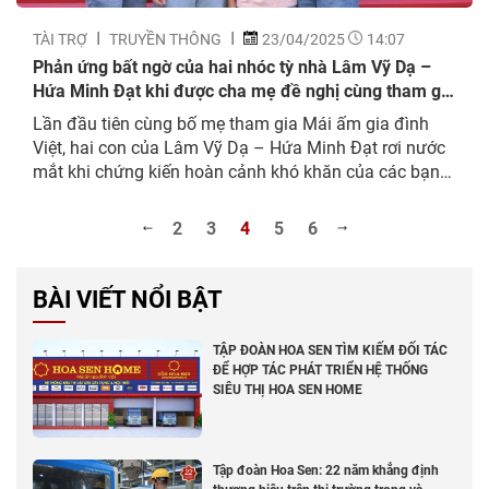
TÀI TRỢ
TRUYỀN THÔNG
23/04/2025
14:07
Phản ứng bất ngờ của hai nhóc tỳ nhà Lâm Vỹ Dạ –
Hứa Minh Đạt khi được cha mẹ đề nghị cùng tham gia
Mái ấm gia đình Việt
Lần đầu tiên cùng bố mẹ tham gia Mái ấm gia đình
Việt, hai con của Lâm Vỹ Dạ – Hứa Minh Đạt rơi nước
mắt khi chứng kiến hoàn cảnh khó khăn của các bạn
nhỏ đồng trang lứa với mình. Vợ chồng diễn viên Lâm
Vỹ Dạ – Hứa Minh Đạt đưa hai...
2
3
4
5
6
BÀI VIẾT NỔI BẬT
TẬP ĐOÀN HOA SEN TÌM KIẾM ĐỐI TÁC
ĐỂ HỢP TÁC PHÁT TRIỂN HỆ THỐNG
SIÊU THỊ HOA SEN HOME
Tập đoàn Hoa Sen: 22 năm khẳng định