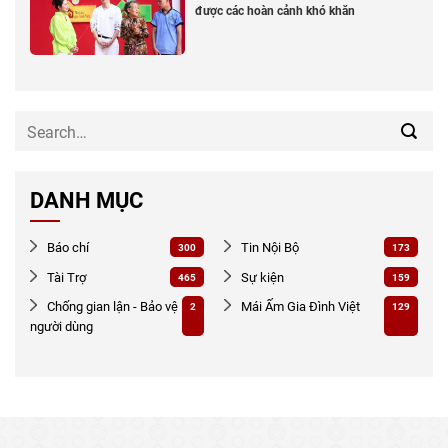
được các hoàn cảnh khó khăn
DANH MỤC
Báo chí
Tin Nội Bộ
300
173
Tài Trợ
Sự kiện
465
159
Chống gian lận - Bảo vệ
Mái Ấm Gia Đình Việt
2
129
người dùng