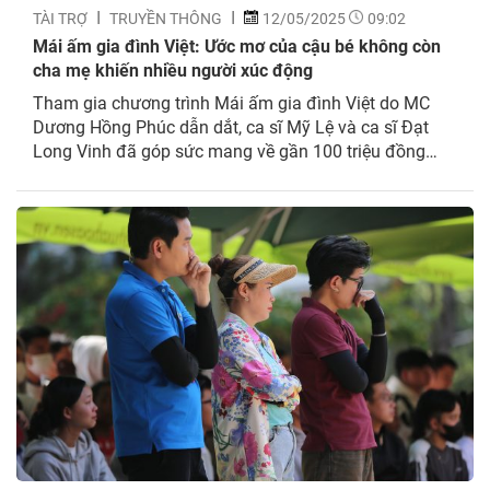
TÀI TRỢ
TRUYỀN THÔNG
12/05/2025
09:02
Mái ấm gia đình Việt: Ước mơ của cậu bé không còn
cha mẹ khiến nhiều người xúc động
Tham gia chương trình Mái ấm gia đình Việt do MC
Dương Hồng Phúc dẫn dắt, ca sĩ Mỹ Lệ và ca sĩ Đạt
Long Vinh đã góp sức mang về gần 100 triệu đồng
cho các em nhỏ mồ côi. Em Phạm Phú Quý (2010),
đang học lớp 9 Trường THCS Tân An Thạnh,...