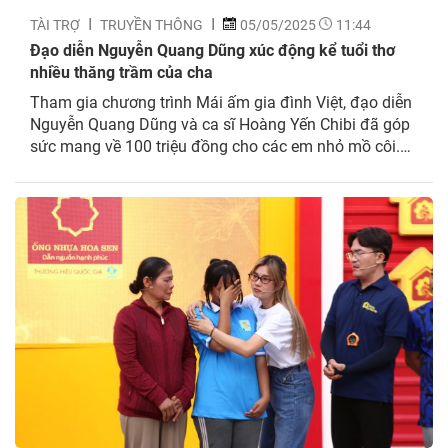
TÀI TRỢ
TRUYỀN THÔNG
05/05/2025
11:44
Đạo diễn Nguyễn Quang Dũng xúc động kể tuổi thơ
nhiều thăng trầm của cha
Tham gia chương trình Mái ấm gia đình Việt, đạo diễn
Nguyễn Quang Dũng và ca sĩ Hoàng Yến Chibi đã góp
sức mang về 100 triệu đồng cho các em nhỏ mồ côi.
Tham gia tập 132 chương trình Mái ấm gia đình Việt
do MC Đại Nghĩa dẫn dắt, đạo diễn Nguyễn Quang...