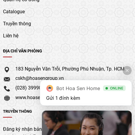
Catalogue
Truyền thông
Liên hệ
ĐỊA CHỈ VĂN PHÒNG
183 Nguyễn Văn Trỗi, Phường Phú Nhuận, Tp. HCM
cskh@hoasengroup.vn
(028) 39990 111
Bot Hoa Sen Home
ONLINE
www.hoasengroup.vn
Gửi 1 đính kèm
TRUYỀN THÔNG
Đăng ký nhận bản tin của chúng tôi để nhận bản cập nhật &