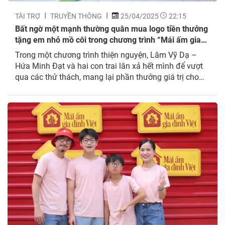
TÀI TRỢ
TRUYỀN THÔNG
25/04/2025
22:15
Bất ngờ một mạnh thường quân mua logo tiền thưởng
tặng em nhỏ mồ côi trong chương trình “Mái ấm gia
đình Việt”
Trong một chương trình thiện nguyện, Lâm Vỹ Dạ –
Hứa Minh Đạt và hai con trai lăn xả hết mình để vượt
qua các thử thách, mang lại phần thưởng giá trị cho
các em nhỏ mồ côi. Trong tập 131 chương trình Mái
ấm gia đình Việt do MC Thanh Thảo dẫn dắt,...