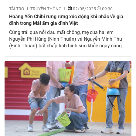
TÀI TRỢ
TRUYỀN THÔNG
02/05/2025
09:30
Hoàng Yến Chibi rưng rưng xúc động khi nhắc về gia
đình trong Mái ấm gia đình Việt
Cùng trải qua nỗi đau mất chồng, mẹ của hai em
Nguyễn Phi Hùng (Ninh Thuận) và Nguyễn Minh Thư
(Bình Thuận) bất chấp tình hình sức khỏe ngày càng
giảm sút vẫn “bán mặt cho đất, bán lưng cho trời” để
kiếm tiền nuôi các con thơ. Trong tập 132 chương trình
Mái ấm...