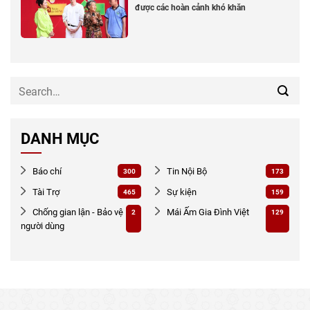
được các hoàn cảnh khó khăn
DANH MỤC
Báo chí
Tin Nội Bộ
300
173
Tài Trợ
Sự kiện
465
159
Chống gian lận - Bảo vệ
Mái Ấm Gia Đình Việt
2
129
người dùng