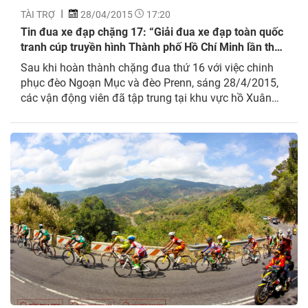
TÀI TRỢ
28/04/2015
17:20
Tin đua xe đạp chặng 17: “Giải đua xe đạp toàn quốc
tranh cúp truyền hình Thành phố Hồ Chí Minh lần thứ
27 – năm 2015”
Sau khi hoàn thành chặng đua thứ 16 với việc chinh
phục đèo Ngoạn Mục và đèo Prenn, sáng 28/4/2015,
các vận động viên đã tập trung tại khu vực hồ Xuân
Hương, thành phố Đà Lạt để xuất phát chặng đua thứ
17 – đua ski 10 vòng quanh hồ với cự ly 51 km