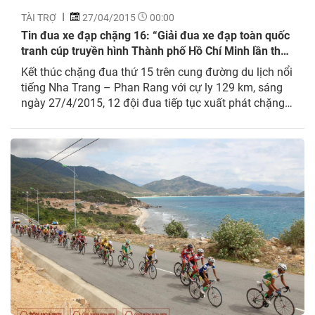
TÀI TRỢ
27/04/2015
00:00
Tin đua xe đạp chặng 16: “Giải đua xe đạp toàn quốc
tranh cúp truyền hình Thành phố Hồ Chí Minh lần thứ
27 – năm 2015”
Kết thúc chặng đua thứ 15 trên cung đường du lịch nổi
tiếng Nha Trang – Phan Rang với cự ly 129 km, sáng
ngày 27/4/2015, 12 đội đua tiếp tục xuất phát chặng
đua thứ 16 Phan Rang – Đà Lạt