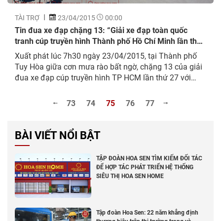
TÀI TRỢ
23/04/2015
00:00
Tin đua xe đạp chặng 13: “Giải xe đạp toàn quốc
tranh cúp truyền hình Thành phố Hồ Chí Minh lần thứ
27”
Xuất phát lúc 7h30 ngày 23/04/2015, tại Thành phố
Tuy Hòa giữa cơn mưa rào bất ngờ, chặng 13 của giải
đua xe đạp cúp truyền hình TP HCM lần thứ 27 với
hành trình Tuy Hòa – Nha Trang hôm nay là một
chặng đua đầy gian nan và khó khăn đối với 84 vận
73
74
75
76
77
động viên
BÀI VIẾT NỔI BẬT
TẬP ĐOÀN HOA SEN TÌM KIẾM ĐỐI TÁC
ĐỂ HỢP TÁC PHÁT TRIỂN HỆ THỐNG
SIÊU THỊ HOA SEN HOME
Tập đoàn Hoa Sen: 22 năm khẳng định