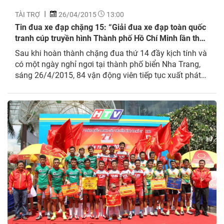
TÀI TRỢ
26/04/2015
13:00
Tin đua xe đạp chặng 15: “Giải đua xe đạp toàn quốc
tranh cúp truyền hình Thành phố Hồ Chí Minh lần thứ
27 – năm 2015”
Sau khi hoàn thành chặng đua thứ 14 đầy kịch tính và
có một ngày nghỉ ngơi tại thành phố biển Nha Trang,
sáng 26/4/2015, 84 vận động viên tiếp tục xuất phát
chặng đua thứ 15 Nha Trang – Phan Rang với cự ly
129 km