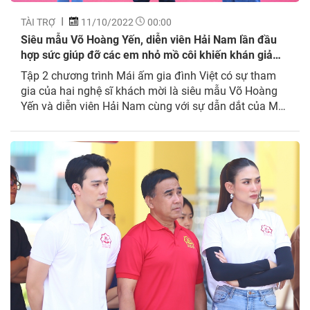
TÀI TRỢ
11/10/2022
00:00
Siêu mẫu Võ Hoàng Yến, diễn viên Hải Nam lần đầu
hợp sức giúp đỡ các em nhỏ mồ côi khiến khán giả
xúc động
Tập 2 chương trình Mái ấm gia đình Việt có sự tham
gia của hai nghệ sĩ khách mời là siêu mẫu Võ Hoàng
Yến và diễn viên Hải Nam cùng với sự dẫn dắt của MC
Quyền Linh. Chương trình tuần này sẽ có sự tham gia
của 3 gia đình: bé Tào Quảng...