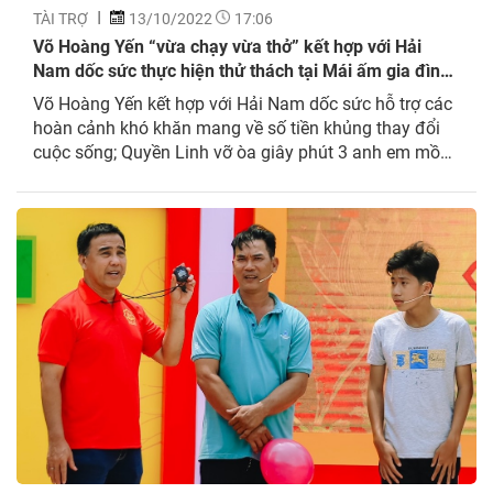
TÀI TRỢ
13/10/2022
17:06
Võ Hoàng Yến “vừa chạy vừa thở” kết hợp với Hải
Nam dốc sức thực hiện thử thách tại Mái ấm gia đình
Việt
Võ Hoàng Yến kết hợp với Hải Nam dốc sức hỗ trợ các
hoàn cảnh khó khăn mang về số tiền khủng thay đổi
cuộc sống; Quyền Linh vỡ òa giây phút 3 anh em mồ
côi cha mẹ có được giải thưởng lớn để “đổi vận và sửa
nhà”.