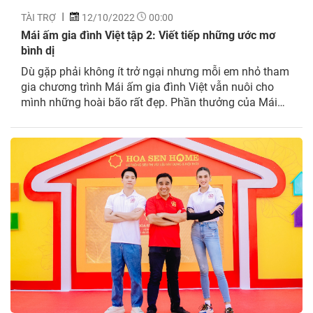
TÀI TRỢ
12/10/2022
00:00
Mái ấm gia đình Việt tập 2: Viết tiếp những ước mơ
bình dị
Dù gặp phải không ít trở ngại nhưng mỗi em nhỏ tham
gia chương trình Mái ấm gia đình Việt vẫn nuôi cho
mình những hoài bão rất đẹp. Phần thưởng của Mái
ấm gia đình Việt hứa hẹn sẽ là điểm tựa giúp các em
chinh phục ước mơ của mình.