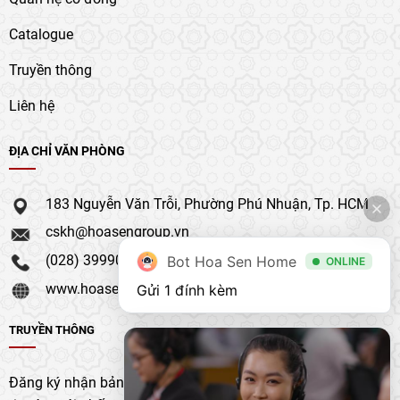
Catalogue
Truyền thông
Liên hệ
ĐỊA CHỈ VĂN PHÒNG
183 Nguyễn Văn Trỗi, Phường Phú Nhuận, Tp. HCM
cskh@hoasengroup.vn
(028) 39990 111
Bot Hoa Sen Home
ONLINE
www.hoasengroup.vn
Gửi 1 đính kèm
TRUYỀN THÔNG
Đăng ký nhận bản tin của chúng tôi để nhận bản cập nhật &