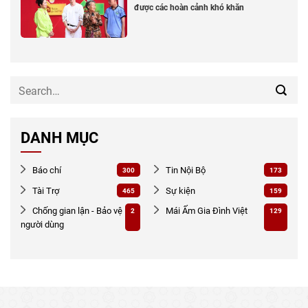
được các hoàn cảnh khó khăn
DANH MỤC
Báo chí
Tin Nội Bộ
300
173
Tài Trợ
Sự kiện
465
159
Chống gian lận - Bảo vệ
Mái Ấm Gia Đình Việt
2
129
người dùng