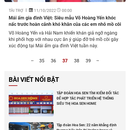
TÀI TRỢ
11/10/2022
00:00
Mái ấm gia đình Việt: Siêu mẫu Võ Hoàng Yến khóc
nấc trước hoàn cảnh khó khăn của các em nhỏ mồ côi
Võ Hoàng Yến và Hải Nam khiến khán giả ngỡ ngàng
khi phối hợp với nhau cực ăn ý giúp đỡ trẻ mồ côi gây
xúc động tại Mái ấm gia đình Việt tuần này.
35
36
37
38
39
BÀI VIẾT NỔI BẬT
TẬP ĐOÀN HOA SEN TÌM KIẾM ĐỐI TÁC
ĐỂ HỢP TÁC PHÁT TRIỂN HỆ THỐNG
SIÊU THỊ HOA SEN HOME
Tập đoàn Hoa Sen: 22 năm khẳng định